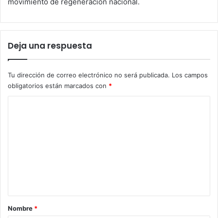
movimiento de regeneración nacional.
Deja una respuesta
Tu dirección de correo electrónico no será publicada.
Los campos
obligatorios están marcados con
*
C
o
m
e
n
t
a
r
Nombre
*