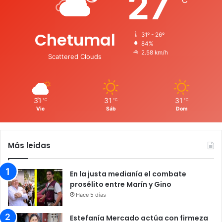
27
Chetumal
31º - 26º
84%
2.58 km/h
Scattered Clouds
31
31
31
℃
℃
℃
Vie
Sáb
Dom
Más leidas
En la justa medianía el combate
prosélito entre Marín y Gino
Hace 5 días
Estefanía Mercado actúa con firmeza