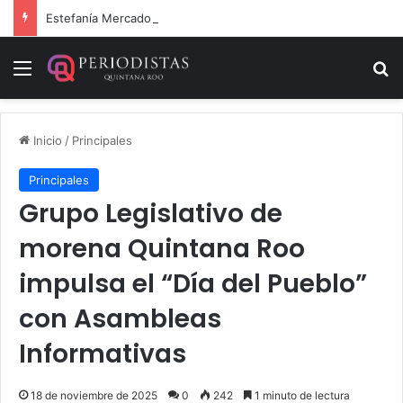
Estefanía Mercado cumple con la repavimentación del puente vehicular
Menú
B
Inicio
/
Principales
Principales
Grupo Legislativo de
morena Quintana Roo
impulsa el “Día del Pueblo”
con Asambleas
Informativas
18 de noviembre de 2025
0
242
1 minuto de lectura