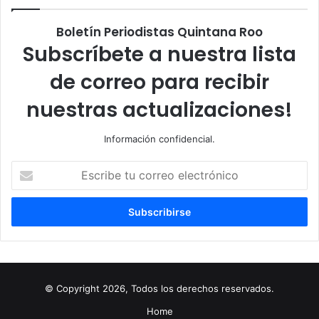
Boletín Periodistas Quintana Roo
Subscríbete a nuestra lista
de correo para recibir
nuestras actualizaciones!
Información confidencial.
Escribe
tu
correo
electrónico
© Copyright 2026, Todos los derechos reservados.
Home