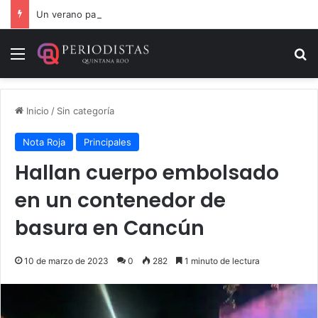
Un verano para recordar: niñas y niños cierran con alegría el curso “Aventuras de Verano”
Menú
B
Inicio
/
Sin categoría
Nota Roja
Principales
Hallan cuerpo embolsado
en un contenedor de
basura en Cancún
10 de marzo de 2023
0
282
1 minuto de lectura