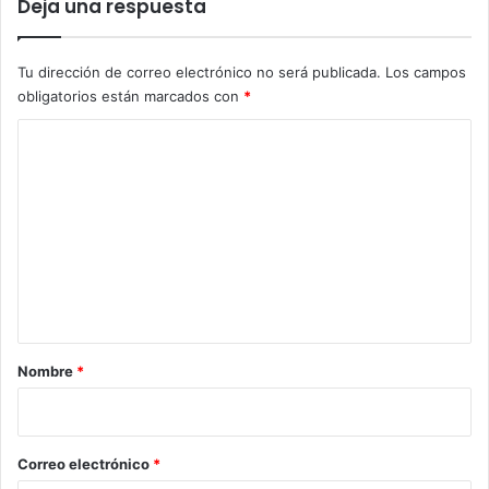
Deja una respuesta
Tu dirección de correo electrónico no será publicada.
Los campos
obligatorios están marcados con
*
C
o
m
e
n
t
a
r
Nombre
*
i
o
*
Correo electrónico
*