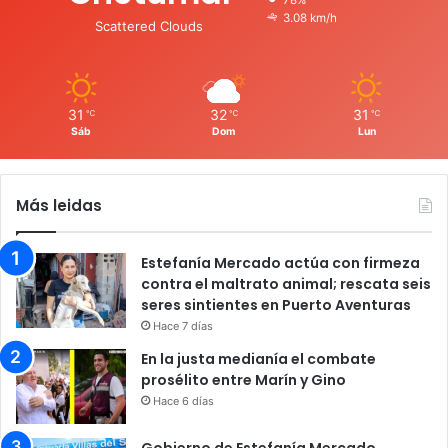
3.08 km/h
Scattered Clouds
31
32
31
℃
℃
℃
Sáb
Dom
Lun
Más leidas
Estefanía Mercado actúa con firmeza
contra el maltrato animal; rescata seis
seres sintientes en Puerto Aventuras
Hace 7 días
En la justa medianía el combate
prosélito entre Marín y Gino
Hace 6 días
Gobierno de Estefanía Mercado