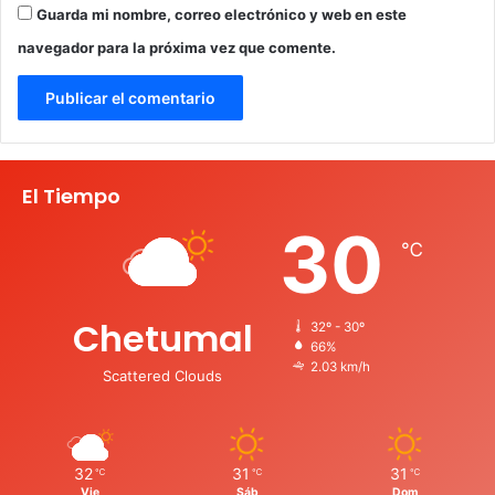
Guarda mi nombre, correo electrónico y web en este
navegador para la próxima vez que comente.
El Tiempo
30
℃
Chetumal
32º - 30º
66%
2.03 km/h
Scattered Clouds
32
31
31
℃
℃
℃
Vie
Sáb
Dom