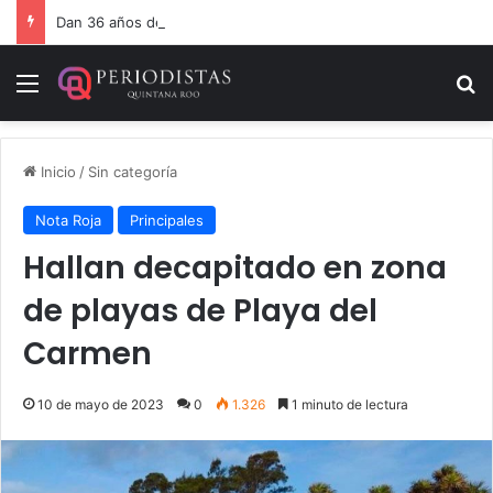
Dan 36 años de prisión por homicidio de cubana en Cancún
Menú
B
Inicio
/
Sin categoría
Nota Roja
Principales
Hallan decapitado en zona
de playas de Playa del
Carmen
10 de mayo de 2023
0
1.326
1 minuto de lectura