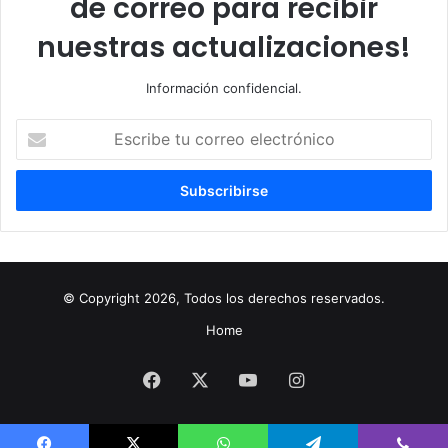
de correo para recibir
nuestras actualizaciones!
Información confidencial.
Escribe
tu
correo
electrónico
© Copyright 2026, Todos los derechos reservados.
Home
Facebook
X
YouTube
Instagram