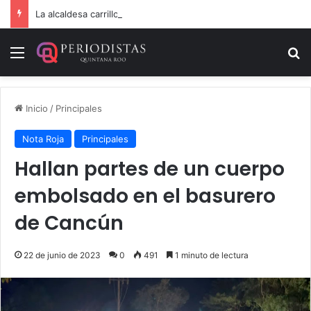
La alcaldesa carrilloportense Mary Hernández suena muy fuerte para la diputación federal
Menú
B
Inicio
/
Principales
Nota Roja
Principales
Hallan partes de un cuerpo
embolsado en el basurero
de Cancún
22 de junio de 2023
0
491
1 minuto de lectura