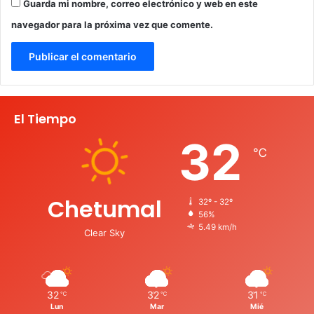
Guarda mi nombre, correo electrónico y web en este
navegador para la próxima vez que comente.
El Tiempo
32
℃
Chetumal
32º - 32º
56%
5.49 km/h
Clear Sky
32
32
31
℃
℃
℃
Lun
Mar
Mié