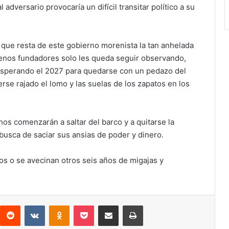
dversario provocaría un difícil transitar político a su
que resta de este gobierno morenista la tan anhelada
renos fundadores solo les queda seguir observando,
 esperando el 2027 para quedarse con un pedazo del
se rajado el lomo y las suelas de los zapatos en los
os comenzarán a saltar del barco y a quitarse la
busca de saciar sus ansias de poder y dinero.
os o se avecinan otros seis años de migajas y
interest
Reddit
VKontakte
Odnoklassniki
Pocket
Compartir por correo electrónico
Imprimir