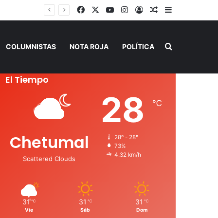
Facebook
X
YouTube
Instagram
Acceso
Publicación al a
Barra lateral
Buscar por
COLUMNISTAS
NOTA ROJA
POLÍTICA
El Tiempo
28
℃
Chetumal
28º - 28º
73%
4.32 km/h
Scattered Clouds
31
31
31
℃
℃
℃
Vie
Sáb
Dom