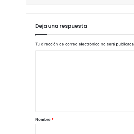
Deja una respuesta
Tu dirección de correo electrónico no será publicada
C
o
m
e
n
t
a
r
Nombre
*
i