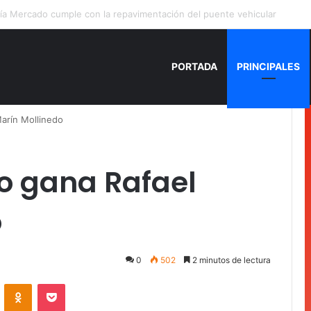
a Torres, la Secretaria que cobra sin chambear
PORTADA
PRINCIPALES
arín Mollinedo
o gana Rafael
o
0
502
2 minutos de lectura
VKontakte
Odnoklassniki
Pocket