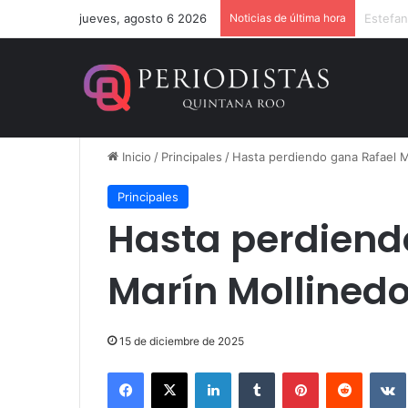
jueves, agosto 6 2026
Noticias de última hora
Cristin
Inicio
/
Principales
/
Hasta perdiendo gana Rafael M
Principales
Hasta perdiend
Marín Mollined
15 de diciembre de 2025
Facebook
X
LinkedIn
Tumblr
Pinterest
Reddit