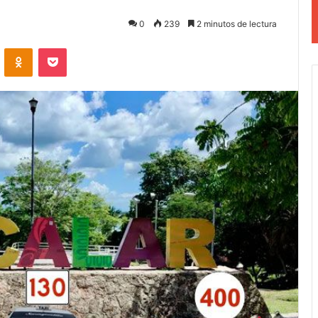
0
239
2 minutos de lectura
VKontakte
Odnoklassniki
Pocket