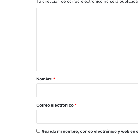
Tu dirección de correo electrónico no será publicada
C
o
m
e
n
t
a
r
Nombre
*
i
o
*
Correo electrónico
*
Guarda mi nombre, correo electrónico y web en 