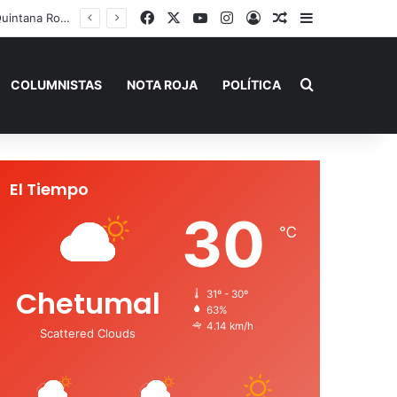
Facebook
X
YouTube
Instagram
Acceso
Publicación al a
Barra lateral
Playa del Carmen tendrá el primer Centro Comunitario “México Imparable” de Quintana Roo: Mara Lezama
Buscar por
COLUMNISTAS
NOTA ROJA
POLÍTICA
El Tiempo
30
℃
Chetumal
31º - 30º
63%
4.14 km/h
Scattered Clouds