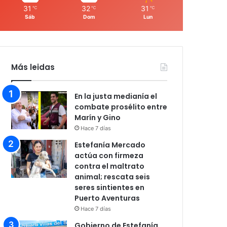
31
32
31
℃
℃
℃
Sáb
Dom
Lun
Más leidas
En la justa medianía el
combate prosélito entre
Marín y Gino
Hace 7 días
Estefanía Mercado
actúa con firmeza
contra el maltrato
animal; rescata seis
seres sintientes en
Puerto Aventuras
Hace 7 días
Gobierno de Estefanía