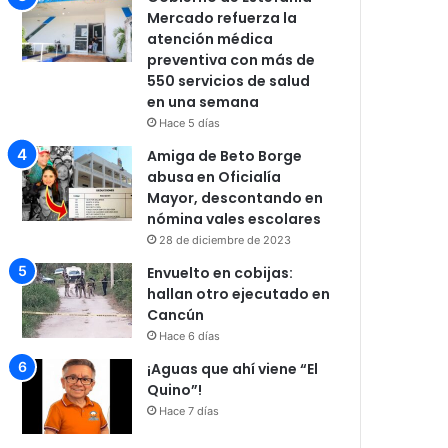
Mercado refuerza la
atención médica
preventiva con más de
550 servicios de salud
en una semana
Hace 5 días
Amiga de Beto Borge
abusa en Oficialía
Mayor, descontando en
nómina vales escolares
28 de diciembre de 2023
Envuelto en cobijas:
hallan otro ejecutado en
Cancún
Hace 6 días
¡Aguas que ahí viene “El
Quino”!
Hace 7 días