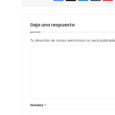
Deja una respuesta
Tu dirección de correo electrónico no será publicada
C
o
m
e
n
t
a
r
Nombre
*
i