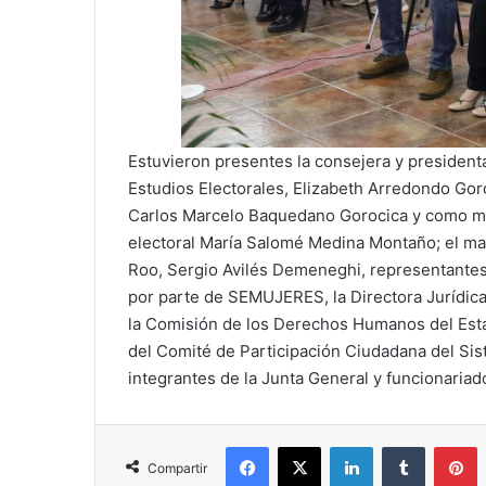
Estuvieron presentes la consejera y president
Estudios Electorales, Elizabeth Arredondo Goro
Carlos Marcelo Baquedano Gorocica y como mo
electoral María Salomé Medina Montaño; el mag
Roo, Sergio Avilés Demeneghi, representantes
por parte de SEMUJERES, la Directora Jurídica
la Comisión de los Derechos Humanos del Estad
del Comité de Participación Ciudadana del Sis
integrantes de la Junta General y funcionariado
Facebook
X
LinkedIn
Tumblr
P
Compartir