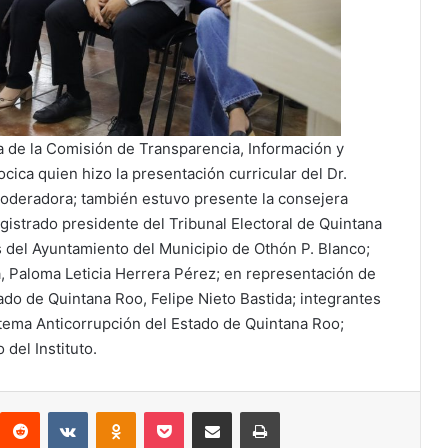
a de la Comisión de Transparencia, Información y
cica quien hizo la presentación curricular del Dr.
deradora; también estuvo presente la consejera
istrado presidente del Tribunal Electoral de Quintana
 del Ayuntamiento del Municipio de Othón P. Blanco;
, Paloma Leticia Herrera Pérez; en representación de
o de Quintana Roo, Felipe Nieto Bastida; integrantes
tema Anticorrupción del Estado de Quintana Roo;
 del Instituto.
interest
Reddit
VKontakte
Odnoklassniki
Pocket
Compartir por correo electrónico
Imprimir