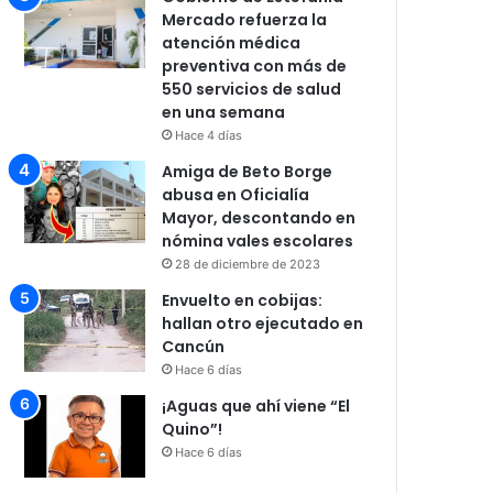
Mercado refuerza la
atención médica
preventiva con más de
550 servicios de salud
en una semana
Hace 4 días
Amiga de Beto Borge
abusa en Oficialía
Mayor, descontando en
nómina vales escolares
28 de diciembre de 2023
Envuelto en cobijas:
hallan otro ejecutado en
Cancún
Hace 6 días
¡Aguas que ahí viene “El
Quino”!
Hace 6 días