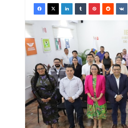
Facebook
X
LinkedIn
Tumblr
Pinterest
Reddit