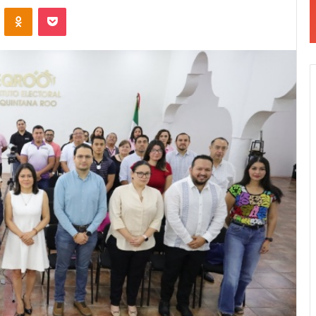
VKontakte
Odnoklassniki
Pocket