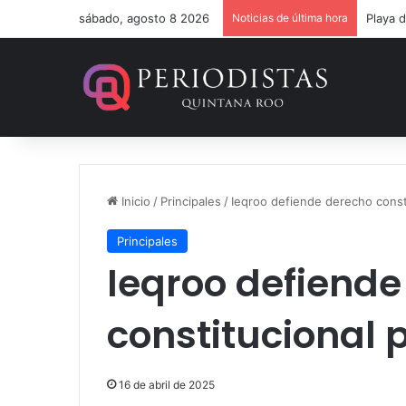
sábado, agosto 8 2026
Noticias de última hora
Un ver
Inicio
/
Principales
/
Ieqroo defiende derecho const
Principales
Ieqroo defiende
constitucional 
16 de abril de 2025