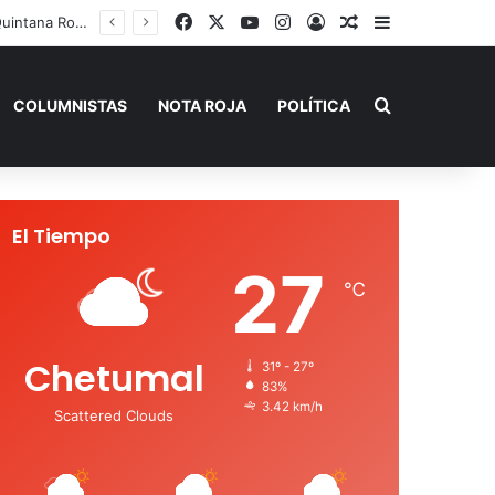
Facebook
X
YouTube
Instagram
Acceso
Publicación al a
Barra lateral
 de Verano”
Buscar por
COLUMNISTAS
NOTA ROJA
POLÍTICA
El Tiempo
27
℃
Chetumal
31º - 27º
83%
3.42 km/h
Scattered Clouds