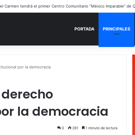
ano para recordar: niñas y niños cierran con alegría el curso “Aventuras
PORTADA
PRINCIPALES
itucional por la democracia
 derecho
por la democracia
0
261
1 minuto de lectura