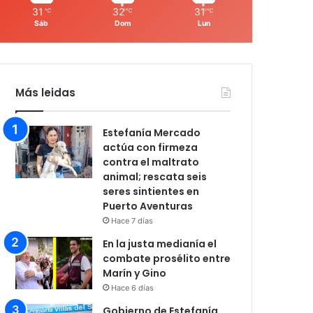
31
32
31
℃
℃
℃
Sáb
Dom
Lun
Más leidas
Estefanía Mercado
actúa con firmeza
contra el maltrato
animal; rescata seis
seres sintientes en
Puerto Aventuras
Hace 7 días
En la justa medianía el
combate prosélito entre
Marín y Gino
Hace 6 días
Gobierno de Estefanía