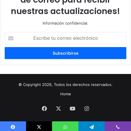
nuestras actualizaciones!
Información confidencial.
Escribe
tu
correo
electrónico
© Copyright 2026, Todos los derechos reservados.
Home
Facebook
X
YouTube
Instagram