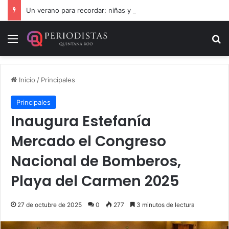
Un verano para recordar: niñas y niños cierran con alegría el curso “Aventuras de Verano”
Menú
B
Inicio
/
Principales
Principales
Inaugura Estefanía
Mercado el Congreso
Nacional de Bomberos,
Playa del Carmen 2025
27 de octubre de 2025
0
277
3 minutos de lectura