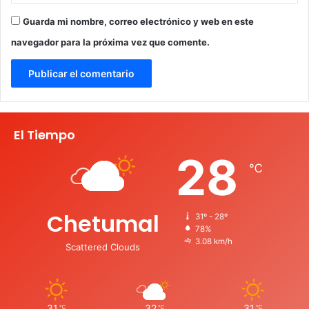
Guarda mi nombre, correo electrónico y web en este
navegador para la próxima vez que comente.
El Tiempo
28
℃
Chetumal
31º - 28º
78%
3.08 km/h
Scattered Clouds
31
32
31
℃
℃
℃