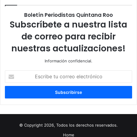
Boletín Periodistas Quintana Roo
Subscríbete a nuestra lista
de correo para recibir
nuestras actualizaciones!
Información confidencial.
Escribe
tu
correo
electrónico
© Copyright 2026, Todos los derechos reservados.
Home