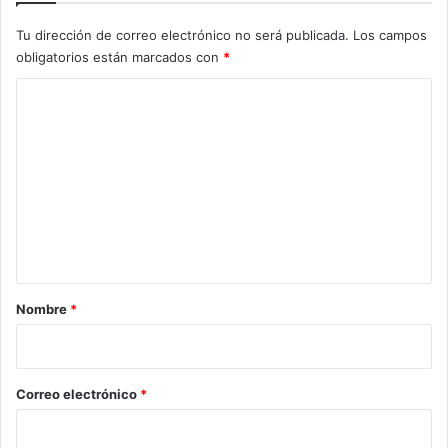
Tu dirección de correo electrónico no será publicada.
Los campos
obligatorios están marcados con
*
C
o
m
e
n
t
a
r
Nombre
*
i
o
*
Correo electrónico
*