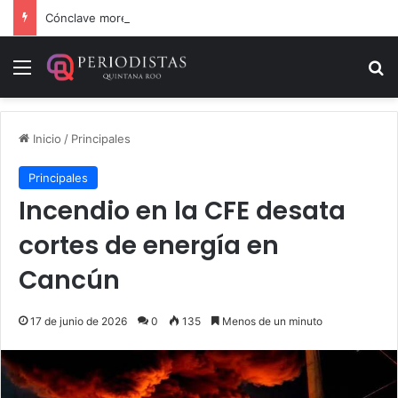
Cónclave morenista en el WTC de la CDMX
Menú
B
Inicio
/
Principales
Principales
Incendio en la CFE desata
cortes de energía en
Cancún
17 de junio de 2026
0
135
Menos de un minuto