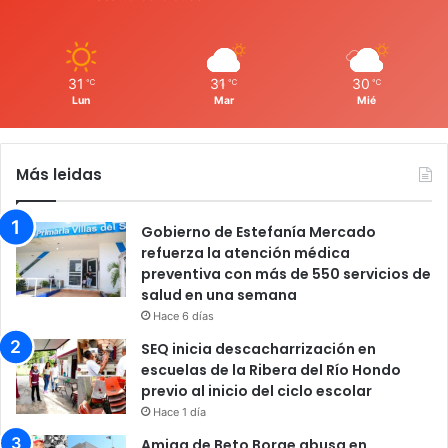
31
31
30
℃
℃
℃
Lun
Mar
Mié
Más leidas
Gobierno de Estefanía Mercado
refuerza la atención médica
preventiva con más de 550 servicios de
salud en una semana
Hace 6 días
SEQ inicia descacharrización en
escuelas de la Ribera del Río Hondo
previo al inicio del ciclo escolar
Hace 1 día
Amiga de Beto Borge abusa en