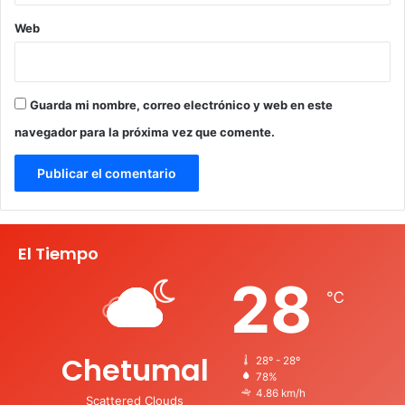
Web
Guarda mi nombre, correo electrónico y web en este
navegador para la próxima vez que comente.
El Tiempo
28
℃
Chetumal
28º - 28º
78%
4.86 km/h
Scattered Clouds