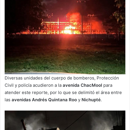
Diversas unidades del cuerpo de bomberos, Protección
Civil y policía acudieron a la
avenida ChacMool
para
atender este reporte, por lo que se delimitó el área entre
las
avenidas Andrés Quintana Roo
y
Nichupté
.