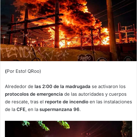
(
Por Esto! QRoo)
Alrededor de
las 2:00 de la madrugada
se activaron los
protocolos de emergencia
de las autoridades y cuerpos
de rescate, tras el
reporte de incendio
en las instalaciones
de la
CFE
, en la
supermanzana 96
.