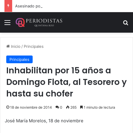
Asesinado por su nieto en comunidad cercana a Chetumal
Menú
B
Inicio
/
Principales
Principales
Inhabilitan por 15 años a
Domingo Flota, al Tesorero y
hasta su chofer
18 de noviembre de 2014
0
265
1 minuto de lectura
José María Morelos, 18 de noviembre