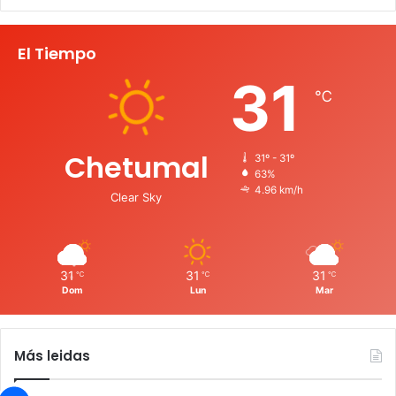
El Tiempo
31
℃
Chetumal
31º - 31º
63%
4.96 km/h
Clear Sky
31
31
31
℃
℃
℃
Dom
Lun
Mar
Más leidas