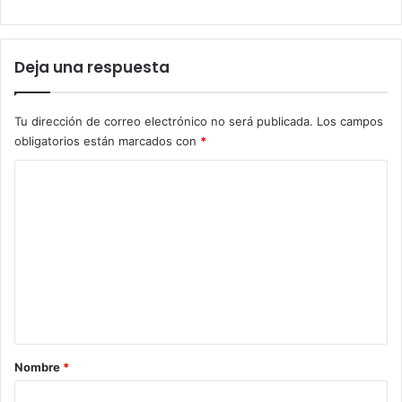
Deja una respuesta
Tu dirección de correo electrónico no será publicada.
Los campos
obligatorios están marcados con
*
C
o
m
e
n
t
a
r
Nombre
*
i