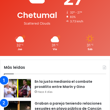
Chetumal
32º - 27º
83%
3.73 km/h
Scattered Clouds
32
31
31
℃
℃
℃
Jue
Vie
Sáb
Más leidas
En la justa medianía el combate
prosélito entre Marín y Gino
Hace 4 días
Graban a pareja teniendo relaciones
sexuales en playa pública de Cancún