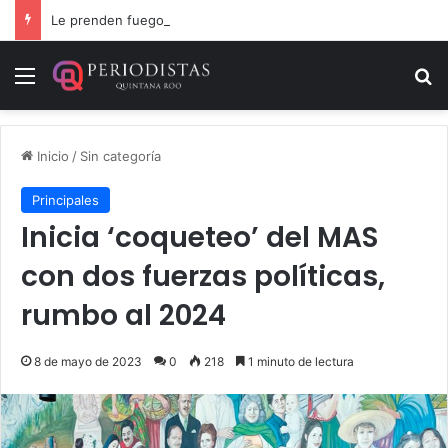
Le prenden fuego a camioneta involucrada en balacera en Carrillo Puerto
Menú
B
Inicio
/
Sin categoría
Principales
Inicia ‘coqueteo’ del MAS
con dos fuerzas políticas,
rumbo al 2024
8 de mayo de 2023
0
218
1 minuto de lectura