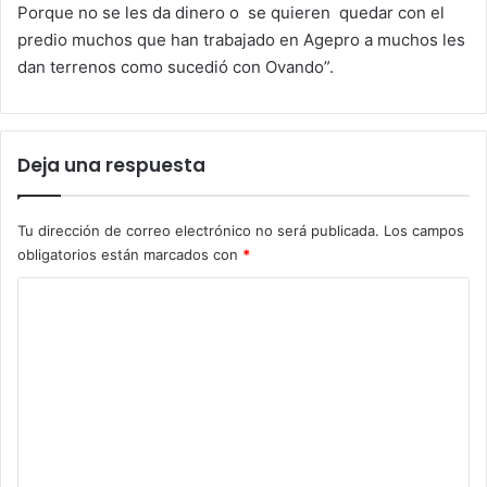
Porque no se les da dinero o se quieren quedar con el
predio muchos que han trabajado en Agepro a muchos les
dan terrenos como sucedió con Ovando”.
Deja una respuesta
Tu dirección de correo electrónico no será publicada.
Los campos
obligatorios están marcados con
*
C
o
m
e
n
t