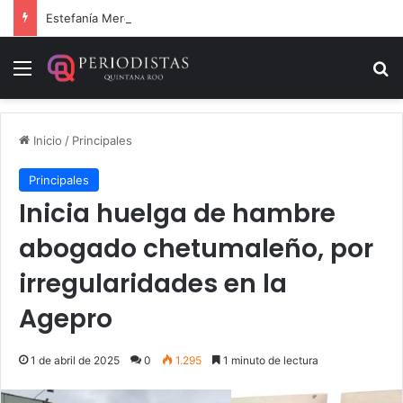
Estefanía Mercado cumple con la repavimentación del puente vehicular
Menú
B
Inicio
/
Principales
Principales
Inicia huelga de hambre
abogado chetumaleño, por
irregularidades en la
Agepro
1 de abril de 2025
0
1.295
1 minuto de lectura