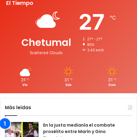
El Tiempo
27
℃
Chetumal
27º - 27º
80%
3.45 km/h
Scattered Clouds
31
31
31
℃
℃
℃
Vie
Sáb
Dom
Más leidas
En la justa medianía el combate
prosélito entre Marín y Gino