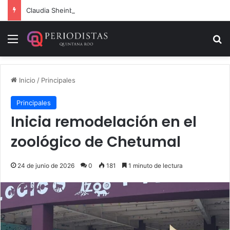
Claudia Sheinbaum, Mara Lezama y Estefanía Mercado fortalecen estrategia integral contra el sargazo
Menú
B
Inicio
/
Principales
Principales
Inicia remodelación en el
zoológico de Chetumal
24 de junio de 2026
0
181
1 minuto de lectura