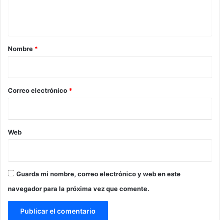
n
t
a
r
Nombre
*
i
o
*
Correo electrónico
*
Web
Guarda mi nombre, correo electrónico y web en este
navegador para la próxima vez que comente.