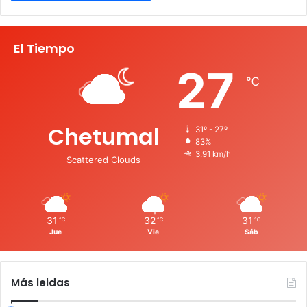
El Tiempo
27
℃
Chetumal
31º - 27º
83%
3.91 km/h
Scattered Clouds
31
32
31
℃
℃
℃
Jue
Vie
Sáb
Más leidas