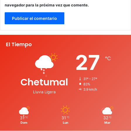
navegador para la próxima vez que comente.
El Tiempo
27
℃
Chetumal
31º - 27º
83%
3.9 km/h
Lluvia Ligera
31
31
32
℃
℃
℃
Dom
Lun
Mar