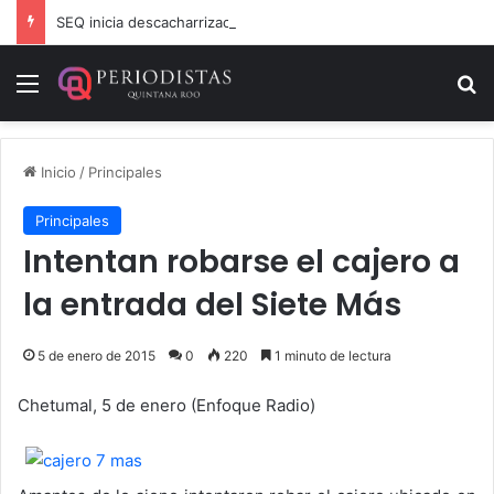
SEQ inicia descacharrización en escuelas de la Ribera del Río Hondo previo al inicio del ciclo escolar
Menú
B
Inicio
/
Principales
Principales
Intentan robarse el cajero a
la entrada del Siete Más
5 de enero de 2015
0
220
1 minuto de lectura
Chetumal, 5 de enero (Enfoque Radio)