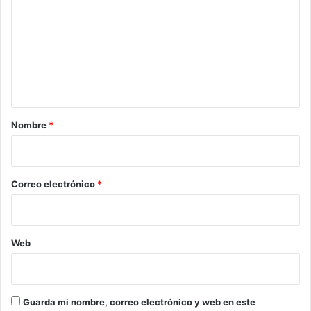
m
e
n
t
a
r
Nombre
*
i
o
*
Correo electrónico
*
Web
Guarda mi nombre, correo electrónico y web en este