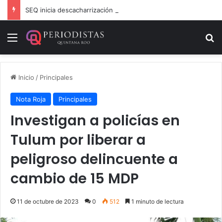
SEQ inicia descacharrización en escuelas de la Ribera del Río Hondo previo al inicio del ciclo escolar
Menú
B
Inicio
/
Principales
Nota Roja
Principales
Investigan a policías en
Tulum por liberar a
peligroso delincuente a
cambio de 15 MDP
11 de octubre de 2023
0
512
1 minuto de lectura