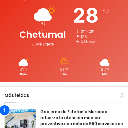
28
℃
Chetumal
31º - 28º
81%
3.68 km/h
Lluvia Ligera
31
31
32
℃
℃
℃
Dom
Lun
Mar
Más leidas
Gobierno de Estefanía Mercado
refuerza la atención médica
preventiva con más de 550 servicios de