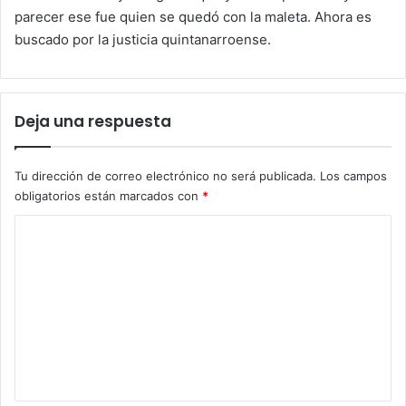
parecer ese fue quien se quedó con la maleta. Ahora es
buscado por la justicia quintanarroense.
Deja una respuesta
Tu dirección de correo electrónico no será publicada.
Los campos
obligatorios están marcados con
*
C
o
m
e
n
t
a