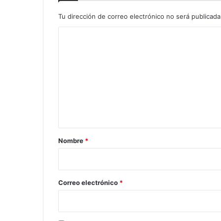
Tu dirección de correo electrónico no será publicada
C
o
m
e
n
t
a
r
Nombre
*
i
o
*
Correo electrónico
*