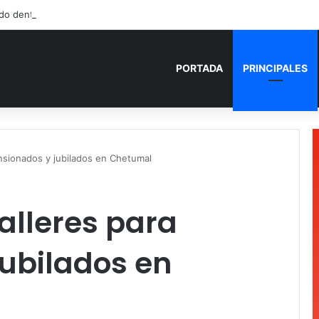
do dentro de un local comercial en Cancún
PORTADA
PRINCIPALES
ensionados y jubilados en Chetumal
talleres para
ubilados en