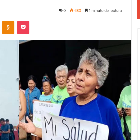
0
680
1 minuto de lectura
VKontakte
Odnoklassniki
Pocket