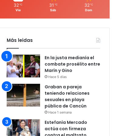
32
31
32
℃
℃
℃
Vie
Sáb
Dom
Más leidas
En la justa medianía el
combate prosélito entre
Marín y Gino
Hace 5 días
Graban a pareja
teniendo relaciones
sexuales en playa
pública de Cancún
Hace 1 semana
Estefanía Mercado
actúa con firmeza
contra el maltrato