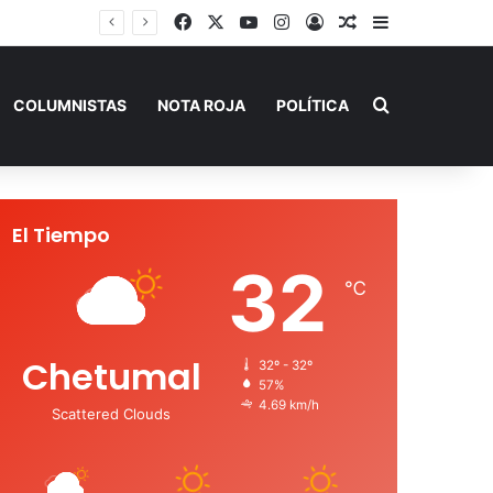
Facebook
X
YouTube
Instagram
Acceso
Publicación al a
Barra lateral
Buscar por
COLUMNISTAS
NOTA ROJA
POLÍTICA
El Tiempo
32
℃
Chetumal
32º - 32º
57%
4.69 km/h
Scattered Clouds