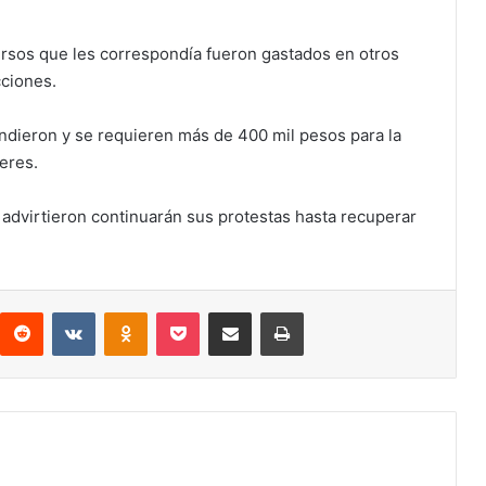
ursos que les correspondía fueron gastados en otros
cciones.
endieron y se requieren más de 400 mil pesos para la
eres.
 advirtieron continuarán sus protestas hasta recuperar
interest
Reddit
VKontakte
Odnoklassniki
Pocket
Compartir por correo electrónico
Imprimir