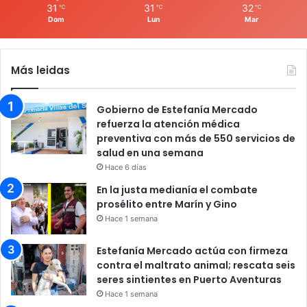
31
31
32
℃
℃
℃
Dom
Lun
Mar
Más leidas
Gobierno de Estefanía Mercado
refuerza la atención médica
preventiva con más de 550 servicios de
salud en una semana
Hace 6 días
En la justa medianía el combate
prosélito entre Marín y Gino
Hace 1 semana
Estefanía Mercado actúa con firmeza
contra el maltrato animal; rescata seis
seres sintientes en Puerto Aventuras
Hace 1 semana