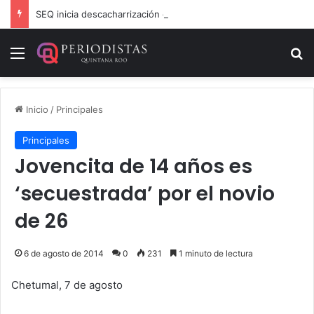
SEQ inicia descacharrización en escuelas de la Ribera del Río Hondo previo al inicio del ciclo escolar
Menú
B
Inicio
/
Principales
Principales
Jovencita de 14 años es
‘secuestrada’ por el novio
de 26
6 de agosto de 2014
0
231
1 minuto de lectura
Chetumal, 7 de agosto