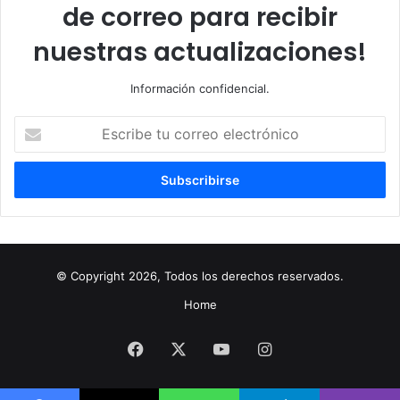
de correo para recibir
nuestras actualizaciones!
Información confidencial.
Escribe
tu
correo
electrónico
© Copyright 2026, Todos los derechos reservados.
Home
Facebook
X
YouTube
Instagram