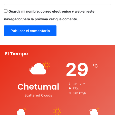
Guarda mi nombre, correo electrónico y web en este
navegador para la próxima vez que comente.
El Tiempo
29
℃
Chetumal
31º - 29º
77%
3.61 km/h
Scattered Clouds