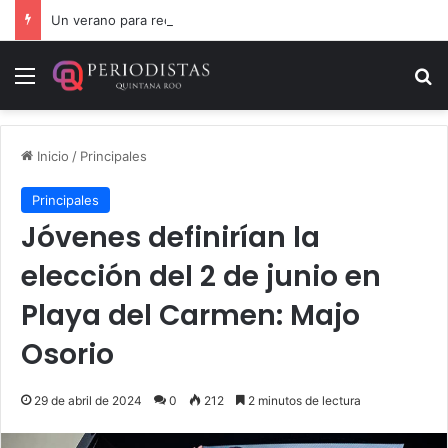
Un verano para recordar: niñas y niños cierran con alegría el curso “Aventuras de Verano”
Menú
B
Inicio
/
Principales
Principales
Jóvenes definirían la
elección del 2 de junio en
Playa del Carmen: Majo
Osorio
29 de abril de 2024
0
212
2 minutos de lectura