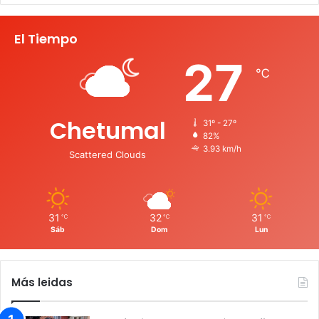
El Tiempo
27
℃
Chetumal
31º - 27º
82%
3.93 km/h
Scattered Clouds
31
32
31
℃
℃
℃
Sáb
Dom
Lun
Más leidas