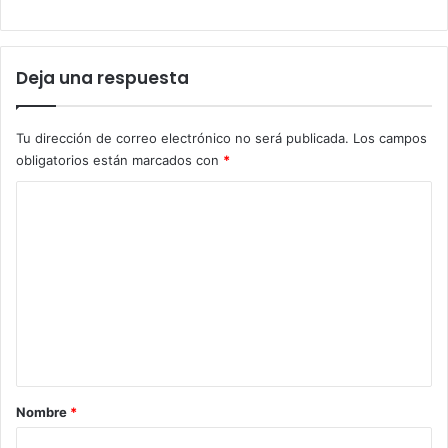
Deja una respuesta
Tu dirección de correo electrónico no será publicada.
Los campos
obligatorios están marcados con
*
C
o
m
e
n
t
a
r
Nombre
*
i