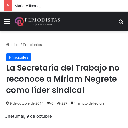
Mario Villanueva desmiente datos falsos sobre su caso
Menú
B
Inicio
/
Principales
Principales
La Secretaría del Trabajo no
reconoce a Miriam Negrete
como líder sindical
9 de octubre de 2014
0
227
1 minuto de lectura
Chetumal, 9 de octubre