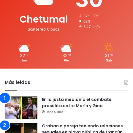
Chetumal
32º - 30º
62%
3.47 km/h
Scattered Clouds
32
32
31
℃
℃
℃
Jue
Vie
Sáb
Más leidas
En la justa medianía el combate
prosélito entre Marín y Gino
Hace 5 días
Graban a pareja teniendo relaciones
sexuales en playa pública de Cancún