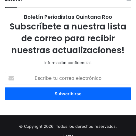
Boletín Periodistas Quintana Roo
Subscríbete a nuestra lista
de correo para recibir
nuestras actualizaciones!
Información confidencial.
Escribe
tu
correo
electrónico
© Copyright 2026, Todos los derechos reservados.
Home