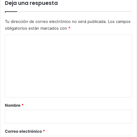
Deja una respuesta
Tu dirección de correo electrónico no será publicada.
Los campos
obligatorios están marcados con
*
C
o
m
e
n
t
a
r
Nombre
*
i
o
*
Correo electrónico
*