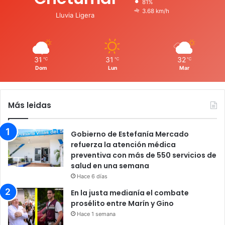
81%
3.68 km/h
Lluvia Ligera
31
31
32
℃
℃
℃
Dom
Lun
Mar
Más leidas
Gobierno de Estefanía Mercado
refuerza la atención médica
preventiva con más de 550 servicios de
salud en una semana
Hace 6 días
En la justa medianía el combate
prosélito entre Marín y Gino
Hace 1 semana