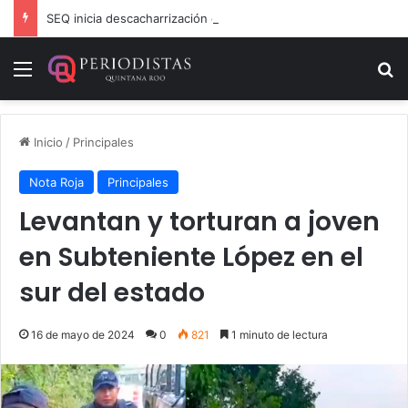
SEQ inicia descacharrización en escuelas de la Ribera del Río Hondo previo al inicio del ciclo escolar
Menú
B
Inicio
/
Principales
Nota Roja
Principales
Levantan y torturan a joven
en Subteniente López en el
sur del estado
16 de mayo de 2024
0
821
1 minuto de lectura