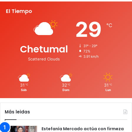
El Tiempo
29
℃
Chetumal
31º - 29º
72%
3.91 km/h
Scattered Clouds
31
32
31
℃
℃
℃
Sáb
Dom
Lun
Más leidas
Estefanía Mercado actúa con firmeza