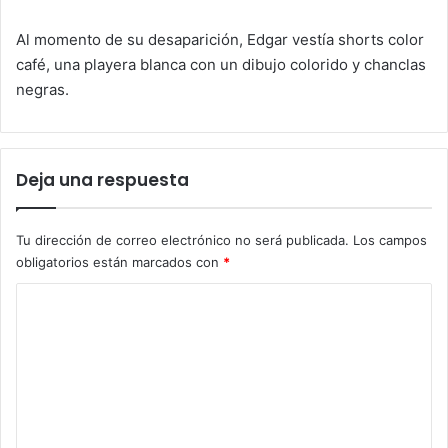
Al momento de su desaparición, Edgar vestía shorts color
café, una playera blanca con un dibujo colorido y chanclas
negras.
Deja una respuesta
Tu dirección de correo electrónico no será publicada.
Los campos
obligatorios están marcados con
*
C
o
m
e
n
t