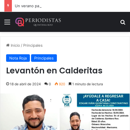
Un verano para recordar: niñas y niños cierran con alegría el curso “Aventuras de Verano”
Menú
B
Inicio
/
Principales
Nota Roja
Principales
Levantón en Calderitas
18 de abril de 2024
0
920
1 minuto de lectura