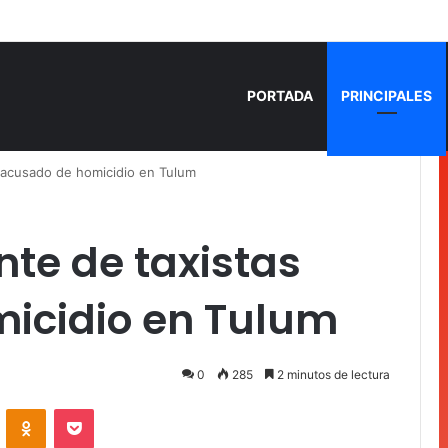
 años de prisión por homicidio de cubana en Cancún
PORTADA
PRINCIPALES
s acusado de homicidio en Tulum
nte de taxistas
icidio en Tulum
0
285
2 minutos de lectura
VKontakte
Odnoklassniki
Pocket