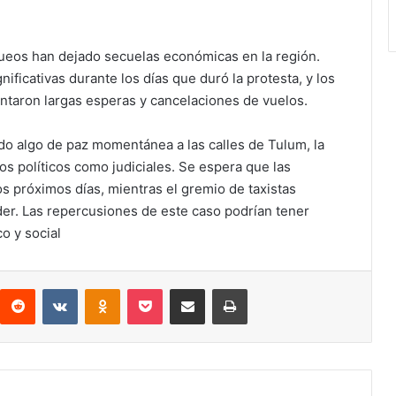
oqueos han dejado secuelas económicas en la región.
ificativas durante los días que duró la protesta, y los
rentaron largas esperas y cancelaciones de vuelos.
ído algo de paz momentánea a las calles de Tulum, la
os políticos como judiciales. Se espera que las
s próximos días, mientras el gremio de taxistas
der. Las repercusiones de este caso podrían tener
o y social
interest
Reddit
VKontakte
Odnoklassniki
Pocket
Compartir por correo electrónico
Imprimir