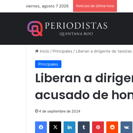
viernes, agosto 7 2026
Noticias de última hora
Dan 36
Inicio
/
Principales
/
Liberan a dirigente de taxista
Principales
Liberan a dirige
acusado de hom
4 de septiembre de 2024
Facebook
X
LinkedIn
Tumblr
Pinterest
Reddit