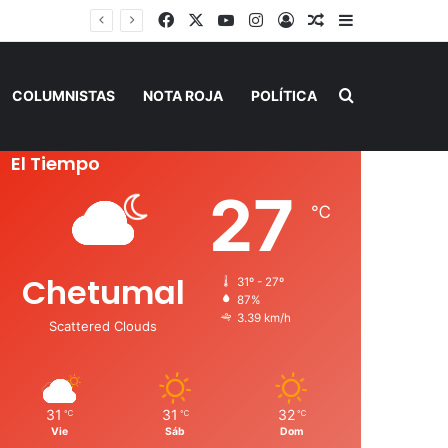
Facebook
X
YouTube
Instagram
Acceso
Publicación al a
Barra lateral
Buscar por
COLUMNISTAS
NOTA ROJA
POLÍTICA
El Tiempo
27
℃
Chetumal
31º - 27º
87%
3.39 km/h
Scattered Clouds
31
31
32
℃
℃
℃
Vie
Sáb
Dom