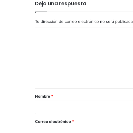
Deja una respuesta
Tu dirección de correo electrónico no será publicada
C
o
m
e
n
t
a
r
Nombre
*
i
o
*
Correo electrónico
*