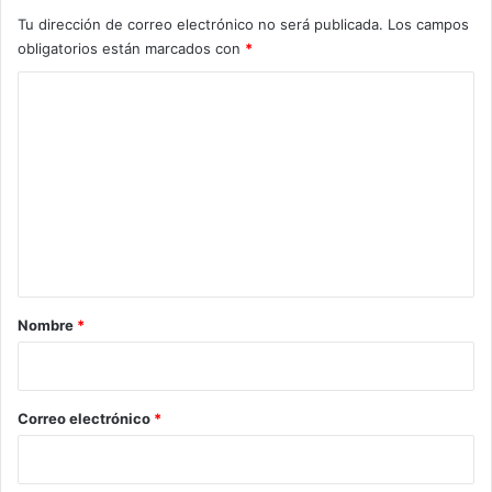
Tu dirección de correo electrónico no será publicada.
Los campos
obligatorios están marcados con
*
C
o
m
e
n
t
a
r
Nombre
*
i
o
*
Correo electrónico
*