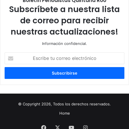
Boletín Periodistas Quintana Roo
Subscríbete a nuestra lista
de correo para recibir
nuestras actualizaciones!
Información confidencial.
Escribe
tu
correo
electrónico
© Copyright 2026, Todos los derechos reservados.
Home
Facebook
X
YouTube
Instagram