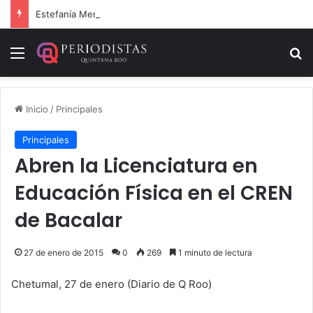
Estefanía Mercado cumple con la repavimentación del puente vehicular
Menú
B
Inicio
/
Principales
Principales
Abren la Licenciatura en
Educación Física en el CREN
de Bacalar
27 de enero de 2015
0
269
1 minuto de lectura
Chetumal, 27 de enero (Diario de Q Roo)