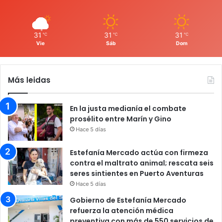
31
31
31
℃
℃
℃
Vie
Sáb
Dom
Más leidas
En la justa medianía el combate
prosélito entre Marín y Gino
Hace 5 días
Estefanía Mercado actúa con firmeza
contra el maltrato animal; rescata seis
seres sintientes en Puerto Aventuras
Hace 5 días
Gobierno de Estefanía Mercado
refuerza la atención médica
preventiva con más de 550 servicios de