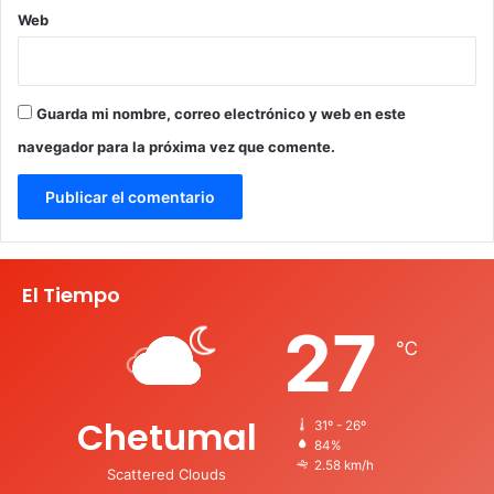
Web
Guarda mi nombre, correo electrónico y web en este
navegador para la próxima vez que comente.
El Tiempo
27
℃
Chetumal
31º - 26º
84%
2.58 km/h
Scattered Clouds