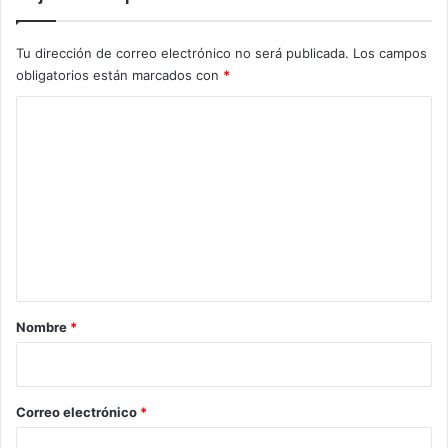
Tu dirección de correo electrónico no será publicada.
Los campos
obligatorios están marcados con
*
C
o
m
e
n
t
a
r
Nombre
*
i
o
*
Correo electrónico
*