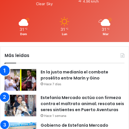
4.96 km/h
Clear Sky
31
31
31
℃
℃
℃
Dom
Lun
Mar
Más leidas
En la justa medianía el combate
prosélito entre Marín y Gino
Hace 7 días
Estefanía Mercado actúa con firmeza
contra el maltrato animal; rescata seis
seres sintientes en Puerto Aventuras
Hace 1 semana
Gobierno de Estefanía Mercado