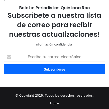
Boletín Periodistas Quintana Roo
Subscríbete a nuestra lista
de correo para recibir
nuestras actualizaciones!
Información confidencial.
Escribe
tu
correo
electrónico
© Copyright 2026, Todos los derechos reservados.
Home