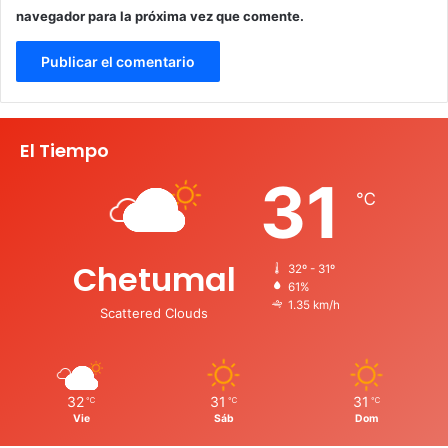
navegador para la próxima vez que comente.
El Tiempo
31
℃
Chetumal
32º - 31º
61%
1.35 km/h
Scattered Clouds
32
31
31
℃
℃
℃
Vie
Sáb
Dom