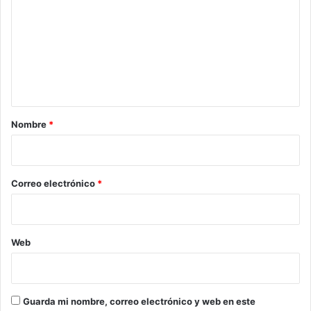
m
e
n
t
a
r
Nombre
*
i
o
*
Correo electrónico
*
Web
Guarda mi nombre, correo electrónico y web en este