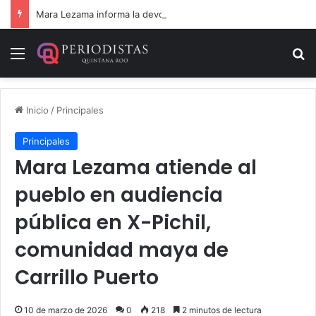
Mara Lezama informa la devolución de 9 vehículos recuperados
Menú
B
Inicio
/
Principales
Principales
Mara Lezama atiende al
pueblo en audiencia
pública en X-Pichil,
comunidad maya de
Carrillo Puerto
10 de marzo de 2026
0
218
2 minutos de lectura