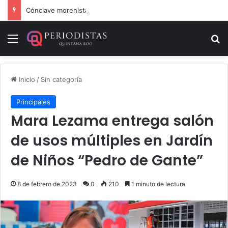
Cónclave morenista en el WTC de la CDMX
Menú
B
Inicio
/
Sin categoría
Principales
Mara Lezama entrega salón
de usos múltiples en Jardín
de Niños “Pedro de Gante”
8 de febrero de 2023
0
210
1 minuto de lectura