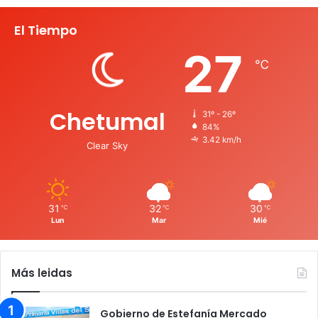
El Tiempo
27
℃
Chetumal
31º - 26º
84%
3.42 km/h
Clear Sky
31
32
30
℃
℃
℃
Lun
Mar
Mié
Más leidas
Gobierno de Estefanía Mercado