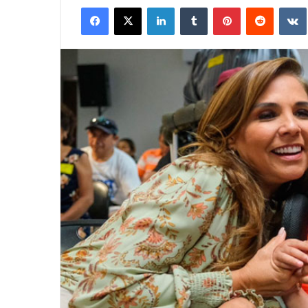
Facebook
X
LinkedIn
Tumblr
Pinterest
Reddit