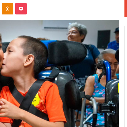
VKontakte
Odnoklassniki
Pocket