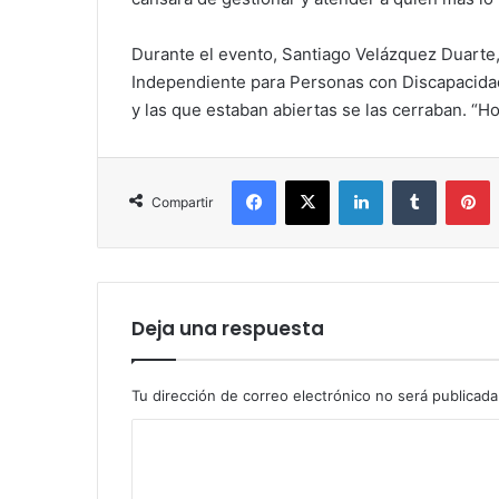
Durante el evento, Santiago Velázquez Duarte,
Independiente para Personas con Discapacidad
y las que estaban abiertas se las cerraban. “H
Facebook
X
LinkedIn
Tumblr
P
Compartir
Deja una respuesta
Tu dirección de correo electrónico no será publicada
C
o