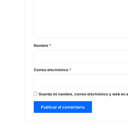
m
e
n
t
a
r
Nombre
*
i
o
*
Correo electrónico
*
Guarda mi nombre, correo electrónico y web en 