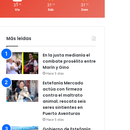
31
31
31
℃
℃
℃
Vie
Sáb
Dom
Más leidas
En la justa medianía el
combate prosélito entre
Marín y Gino
Hace 5 días
Estefanía Mercado
actúa con firmeza
contra el maltrato
animal; rescata seis
seres sintientes en
Puerto Aventuras
Hace 5 días
Gobierno de Estefanía