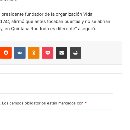
 presidente fundador de la organización Vida
 AC, afirmó que antes tocaban puertas y no se abrían
oy, en Quintana Roo todo es diferente” aseguró.
interest
Reddit
VKontakte
Odnoklassniki
Pocket
Compartir por correo electrónico
Imprimir
.
Los campos obligatorios están marcados con
*