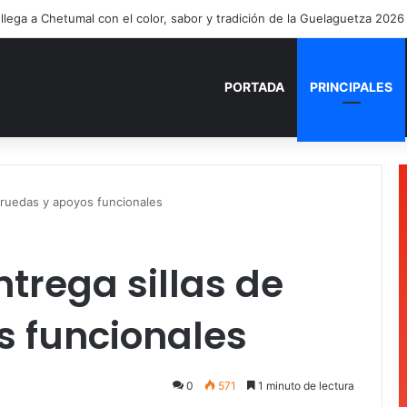
ía Mercado cumple con la repavimentación del puente vehicular
PORTADA
PRINCIPALES
 ruedas y apoyos funcionales
trega sillas de
s funcionales
0
571
1 minuto de lectura