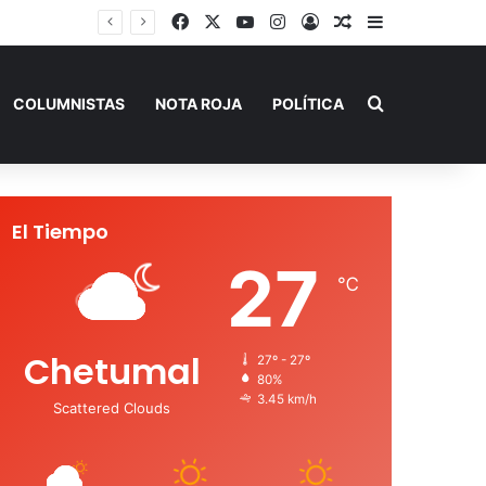
Facebook
X
YouTube
Instagram
Acceso
Publicación al a
Barra lateral
Buscar por
COLUMNISTAS
NOTA ROJA
POLÍTICA
El Tiempo
27
℃
Chetumal
27º - 27º
80%
3.45 km/h
Scattered Clouds