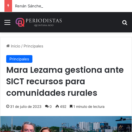
Renán Sánchez Tajonar lanza programa de entrega de kits de libretas para estudiantes cozumeleños
Menú
B
Inicio
/
Principales
Principales
Mara Lezama gestiona ante
SICT recursos para
comunidades rurales
31 de julio de 2023
0
492
1 minuto de lectura