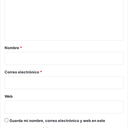
m
e
n
t
a
r
Nombre
*
i
o
*
Correo electrónico
*
Web
Guarda mi nombre, correo electrónico y web en este