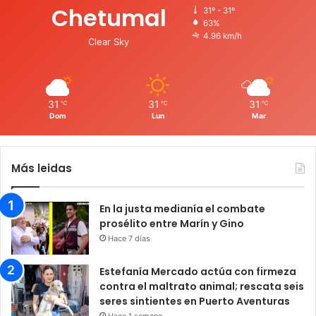
Chetumal
31º - 31º
63%
4.96 km/h
Clear Sky
31
31
31
℃
℃
℃
Dom
Lun
Mar
Más leidas
En la justa medianía el combate
prosélito entre Marín y Gino
Hace 7 días
Estefanía Mercado actúa con firmeza
contra el maltrato animal; rescata seis
seres sintientes en Puerto Aventuras
Hace 1 semana