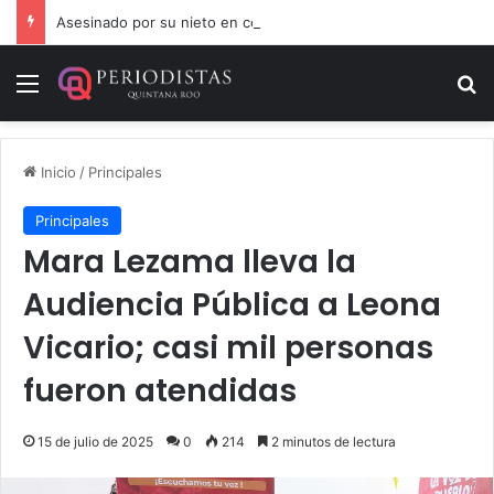
Asesinado por su nieto en comunidad cercana a Chetumal
Menú
B
Inicio
/
Principales
Principales
Mara Lezama lleva la
Audiencia Pública a Leona
Vicario; casi mil personas
fueron atendidas
15 de julio de 2025
0
214
2 minutos de lectura