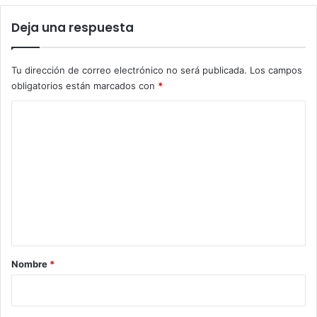
Deja una respuesta
Tu dirección de correo electrónico no será publicada.
Los campos
obligatorios están marcados con
*
C
o
m
e
n
t
a
r
Nombre
*
i
o