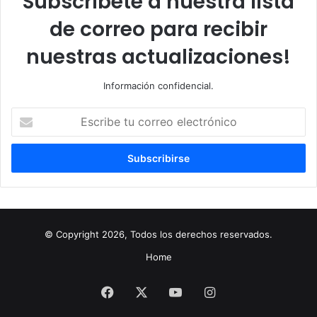
Subscríbete a nuestra lista
de correo para recibir
nuestras actualizaciones!
Información confidencial.
Escribe
tu
correo
electrónico
© Copyright 2026, Todos los derechos reservados.
Home
Facebook
X
YouTube
Instagram