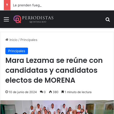
Le prenden fuego a camioneta involucrada en balacera en Carrillo Puerto
Menú
B
Inicio
/
Principales
Principales
Mara Lezama se reúne con
candidatas y candidatos
electos de MORENA
10 de junio de 2024
0
380
1 minuto de lectura