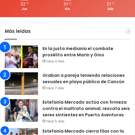
32
31
31
℃
℃
℃
Jue
Vie
Sáb
Más leidas
En la justa medianía el combate
prosélito entre Marín y Gino
Hace 4 días
Graban a pareja teniendo relaciones
sexuales en playa pública de Cancún
Hace 7 días
Estefanía Mercado actúa con firmeza
contra el maltrato animal; rescata seis
seres sintientes en Puerto Aventuras
Hace 5 días
Estefanía Mercado cierra filas con la