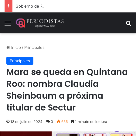
Gobierno de Playa del Carmen aprueba segunda modificación del POA 2026
Menú
B
Inicio
/
Principales
Principales
Mara se queda en Quintana
Roo: nombra Claudia
Sheinbaum a próxima
titular de Sectur
18 de julio de 2024
0
656
1 minuto de lectura