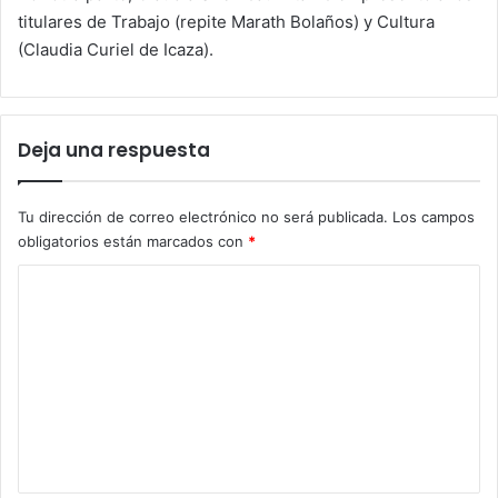
titulares de Trabajo (repite Marath Bolaños) y Cultura
(Claudia Curiel de Icaza).
Deja una respuesta
Tu dirección de correo electrónico no será publicada.
Los campos
obligatorios están marcados con
*
C
o
m
e
n
t
a