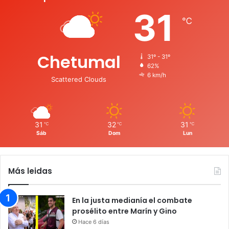
31
℃
Chetumal
31º - 31º
62%
6 km/h
Scattered Clouds
31
32
31
℃
℃
℃
Sáb
Dom
Lun
Más leidas
En la justa medianía el combate
prosélito entre Marín y Gino
Hace 6 días