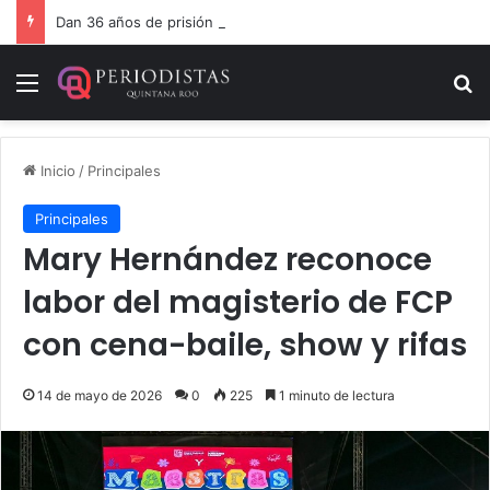
Dan 36 años de prisión por homicidio de cubana en Cancún
Menú
B
Inicio
/
Principales
Principales
Mary Hernández reconoce
labor del magisterio de FCP
con cena-baile, show y rifas
14 de mayo de 2026
0
225
1 minuto de lectura