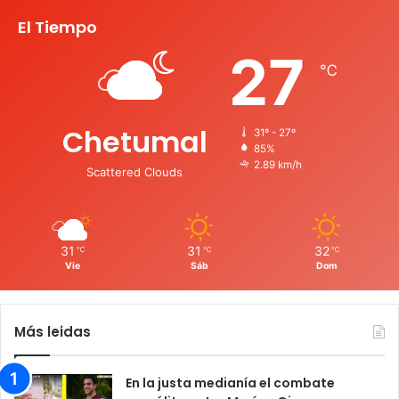
El Tiempo
27
℃
Chetumal
31º - 27º
85%
2.89 km/h
Scattered Clouds
31
31
32
℃
℃
℃
Vie
Sáb
Dom
Más leidas
En la justa medianía el combate