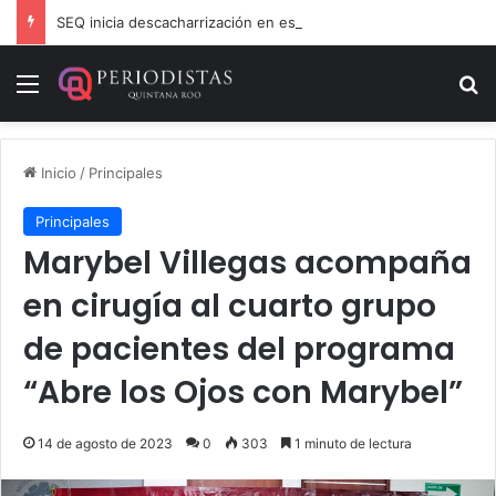
SEQ inicia descacharrización en escuelas de la Ribera del Río Hondo previo al inicio del ciclo escolar
Menú
B
Inicio
/
Principales
Principales
Marybel Villegas acompaña
en cirugía al cuarto grupo
de pacientes del programa
“Abre los Ojos con Marybel”
14 de agosto de 2023
0
303
1 minuto de lectura