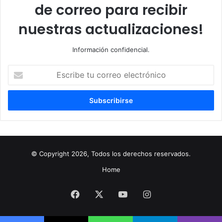
de correo para recibir
nuestras actualizaciones!
Información confidencial.
Escribe
tu
correo
electrónico
© Copyright 2026, Todos los derechos reservados.
Home
Facebook
X
YouTube
Instagram