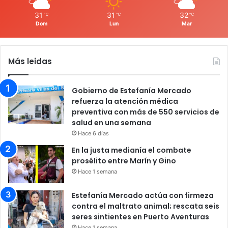
31
31
32
℃
℃
℃
Dom
Lun
Mar
Más leidas
Gobierno de Estefanía Mercado
refuerza la atención médica
preventiva con más de 550 servicios de
salud en una semana
Hace 6 días
En la justa medianía el combate
prosélito entre Marín y Gino
Hace 1 semana
Estefanía Mercado actúa con firmeza
contra el maltrato animal; rescata seis
seres sintientes en Puerto Aventuras
Hace 1 semana