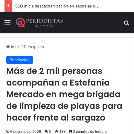
SEQ inicia descacharrización en escuelas de la Ribera del Río Hondo previo al inicio del ciclo escolar
Menú
B
Inicio
/
Principales
Principales
Más de 2 mil personas
acompañan a Estefanía
Mercado en mega brigada
de limpieza de playas para
hacer frente al sargazo
6 de junio de 2026
0
183
2 minutos de lectura