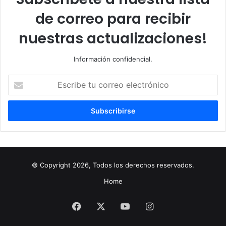
de correo para recibir
nuestras actualizaciones!
Información confidencial.
Escribe
tu
correo
electrónico
© Copyright 2026, Todos los derechos reservados.
Home
Facebook
X
YouTube
Instagram