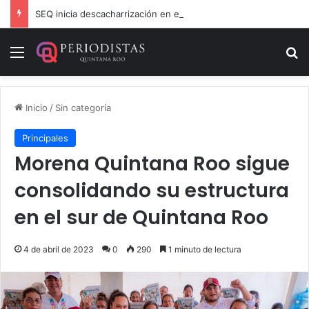
SEQ inicia descacharrización en escuelas de la Ribera del Río Hondo previo al inicio del ciclo escolar
Menú
B
Inicio
/
Sin categoría
Principales
Morena Quintana Roo sigue
consolidando su estructura
en el sur de Quintana Roo
4 de abril de 2023
0
290
1 minuto de lectura