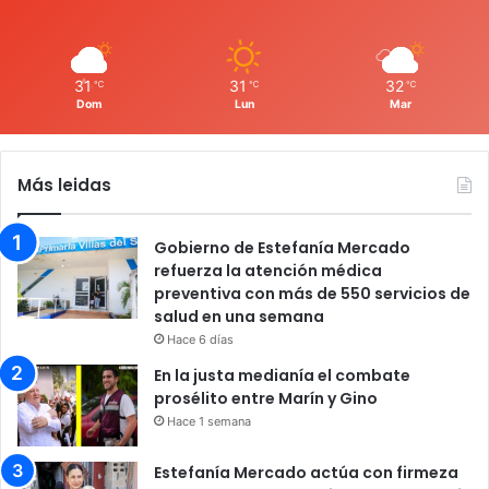
31
31
32
℃
℃
℃
Dom
Lun
Mar
Más leidas
Gobierno de Estefanía Mercado
refuerza la atención médica
preventiva con más de 550 servicios de
salud en una semana
Hace 6 días
En la justa medianía el combate
prosélito entre Marín y Gino
Hace 1 semana
Estefanía Mercado actúa con firmeza