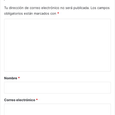
Tu dirección de correo electrónico no será publicada.
Los campos
obligatorios están marcados con
*
C
o
m
e
n
t
a
r
Nombre
*
i
o
*
Correo electrónico
*