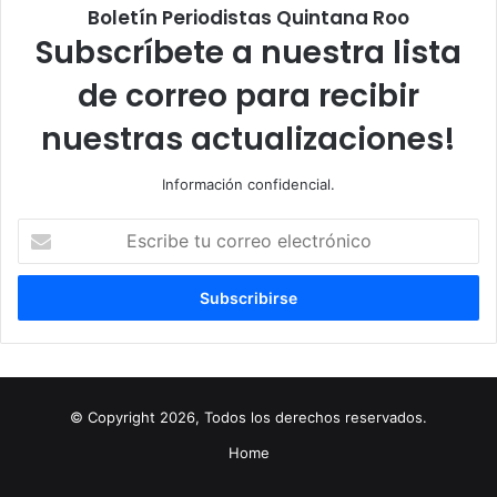
Boletín Periodistas Quintana Roo
Subscríbete a nuestra lista
de correo para recibir
nuestras actualizaciones!
Información confidencial.
Escribe
tu
correo
electrónico
© Copyright 2026, Todos los derechos reservados.
Home