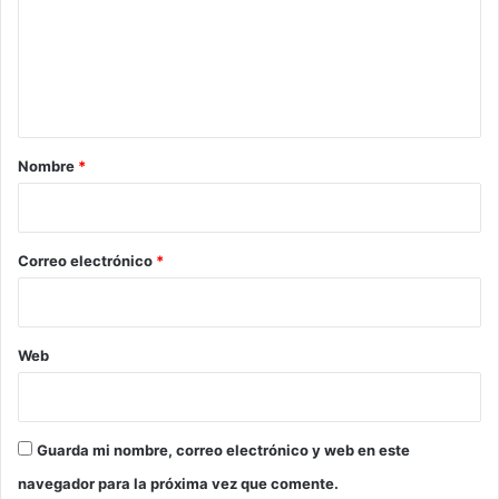
e
n
t
a
r
Nombre
*
i
o
*
Correo electrónico
*
Web
Guarda mi nombre, correo electrónico y web en este
navegador para la próxima vez que comente.