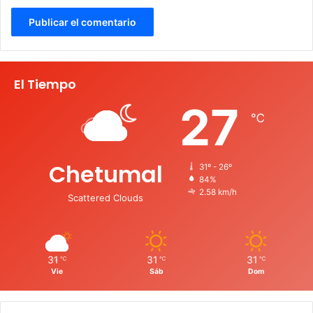
El Tiempo
27
℃
Chetumal
31º - 26º
84%
2.58 km/h
Scattered Clouds
31
31
31
℃
℃
℃
Vie
Sáb
Dom