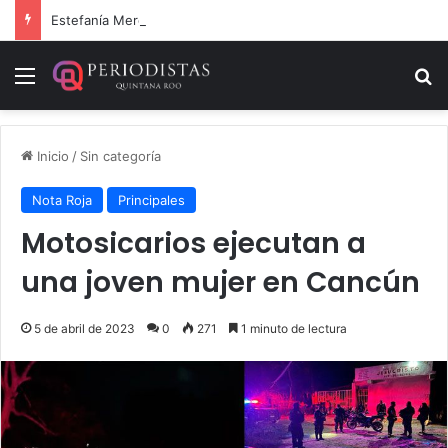
Estefanía Mercado cumple con la repavimentación del puente vehicular
Menú
B
Inicio
/
Sin categoría
Nota Roja
Principales
Motosicarios ejecutan a
una joven mujer en Cancún
5 de abril de 2023
0
271
1 minuto de lectura