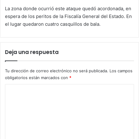
La zona donde ocurrió este ataque quedó acordonada, en
espera de los peritos de la Fiscalía General del Estado. En
el lugar quedaron cuatro casquillos de bala.
Deja una respuesta
Tu dirección de correo electrónico no será publicada.
Los campos
obligatorios están marcados con
*
C
o
m
e
n
t