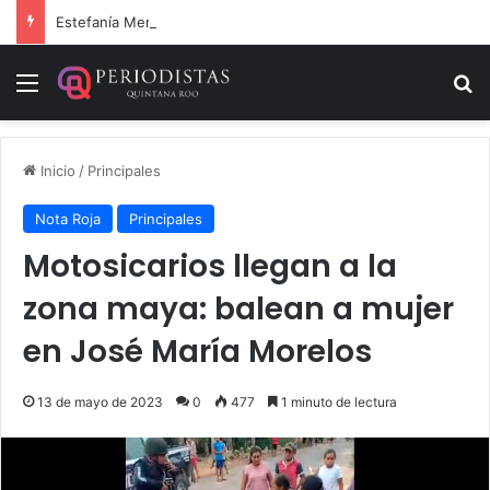
Estefanía Mercado cumple con la repavimentación del puente vehicular
Menú
B
Inicio
/
Principales
Nota Roja
Principales
Motosicarios llegan a la
zona maya: balean a mujer
en José María Morelos
13 de mayo de 2023
0
477
1 minuto de lectura