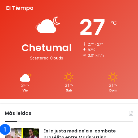
El Tiempo
27
℃
Chetumal
27º - 27º
82%
3.01 km/h
Scattered Clouds
31
31
31
℃
℃
℃
Vie
Sáb
Dom
Más leidas
En la justa medianía el combate
prosélito entre Marín y Gino