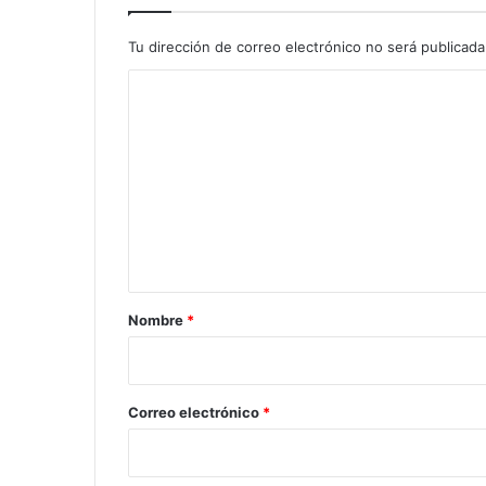
Tu dirección de correo electrónico no será publicada
C
o
m
e
n
t
a
r
Nombre
*
i
o
*
Correo electrónico
*