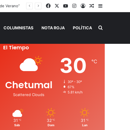
Facebook
X
YouTube
Instagram
Acceso
Publicación al a
Barra lateral
 de Verano”
Buscar por
COLUMNISTAS
NOTA ROJA
POLÍTICA
El Tiempo
30
℃
Chetumal
30º - 30º
67%
5.81 km/h
Scattered Clouds
31
32
31
℃
℃
℃
Sáb
Dom
Lun