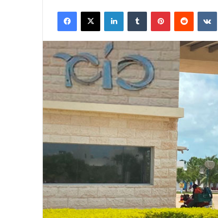
Facebook
X
LinkedIn
Tumblr
Pinterest
Reddit