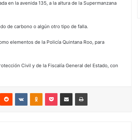
da en la avenida 135, a la altura de la Supermanzana
do de carbono o algún otro tipo de falla.
como elementos de la Policía Quintana Roo, para
tección Civil y de la Fiscalía General del Estado, con
interest
Reddit
VKontakte
Odnoklassniki
Pocket
Compartir por correo electrónico
Imprimir