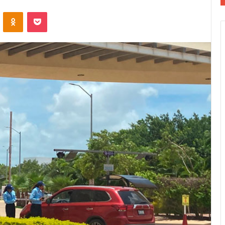
VKontakte
Odnoklassniki
Pocket