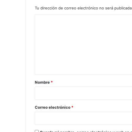
Tu dirección de correo electrónico no será publicada
C
o
m
e
n
t
a
r
Nombre
*
i
o
*
Correo electrónico
*