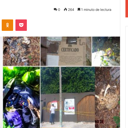
0
264
1 minuto de lectura
VKontakte
Odnoklassniki
Pocket