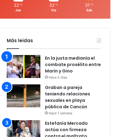
32
32
31
℃
℃
℃
Jue
Vie
Sáb
Más leidas
En la justa medianía el
combate prosélito entre
Marín y Gino
Hace 5 días
Graban a pareja
teniendo relaciones
sexuales en playa
pública de Cancún
Hace 1 semana
Estefanía Mercado
actúa con firmeza
contra el maltrato