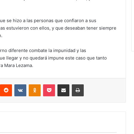
e se hizo a las personas que confiaron a sus
ras estuvieron con ellos, y que deseaban tener siempre
n.
erno diferente combate la impunidad y las
ue llegar y no quedará impune este caso que tanto
ora Mara Lezama.
interest
Reddit
VKontakte
Odnoklassniki
Pocket
Compartir por correo electrónico
Imprimir