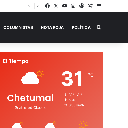
Facebook
X
YouTube
Instagram
Acceso
Publicación al a
Barra lateral
Buscar por
COLUMNISTAS
NOTA ROJA
POLÍTICA
El Tiempo
31
℃
Chetumal
32º - 31º
58%
3.93 km/h
Scattered Clouds