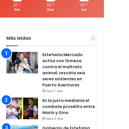
31
32
31
℃
℃
℃
Sáb
Dom
Lun
Más leidas
Estefanía Mercado
actúa con firmeza
contra el maltrato
animal; rescata seis
seres sintientes en
Puerto Aventuras
Hace 7 días
En la justa medianía el
combate prosélito entre
Marín y Gino
Hace 6 días
Gobierno de Estefanía