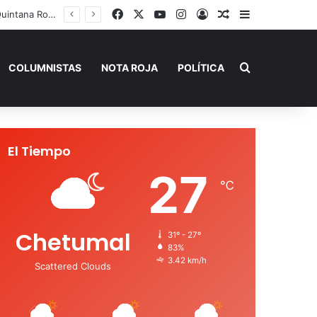
Facebook
X
YouTube
Instagram
Acceso
Publicación al a
Barra lateral
Playa del Carmen tendrá el primer Centro Comunitario “México Imparable” de Quintana Roo: Mara Lezama
Buscar por
COLUMNISTAS
NOTA ROJA
POLÍTICA
El Tiempo
27
℃
Chetumal
31º - 27º
83%
3.42 km/h
Scattered Clouds