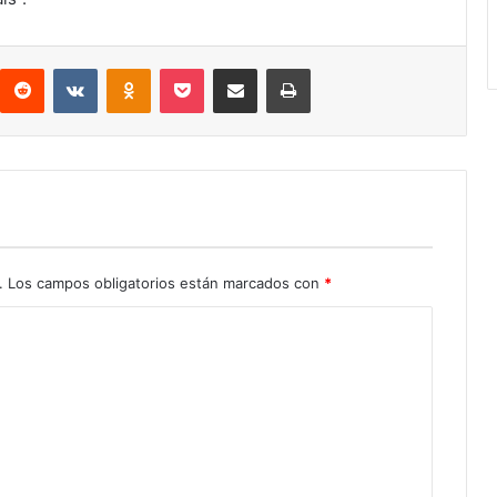
interest
Reddit
VKontakte
Odnoklassniki
Pocket
Compartir por correo electrónico
Imprimir
.
Los campos obligatorios están marcados con
*