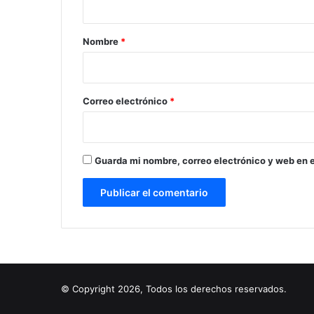
a
r
Nombre
*
i
o
*
Correo electrónico
*
Guarda mi nombre, correo electrónico y web en 
© Copyright 2026, Todos los derechos reservados.