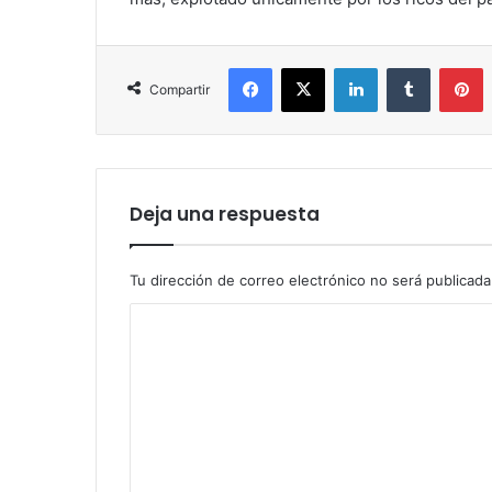
Facebook
X
LinkedIn
Tumblr
P
Compartir
Deja una respuesta
Tu dirección de correo electrónico no será publicada
C
o
m
e
n
t