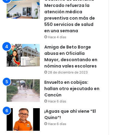
Mercado refuerza la
atención médica
preventiva con más de
550 servicios de salud
en una semana
Hace 4 días
Amiga de Beto Borge
abusa en Oficialía
Mayor, descontando en
nómina vales escolares
28 de diciembre de 2023
Envuelto en cobijas:
hallan otro ejecutado en
Cancún
Hace 6 días
¡Aguas que ahí viene “El
Quino”!
Hace 6 días