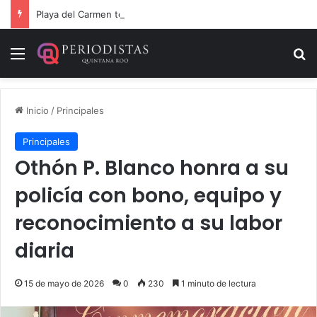
Playa del Carmen tendrá el primer Centro Comunitario “México Imparable” de Quintana Roo: Mara Lezama
Menú
B
Inicio
/
Principales
Principales
Othón P. Blanco honra a su
policía con bono, equipo y
reconocimiento a su labor
diaria
15 de mayo de 2026
0
230
1 minuto de lectura