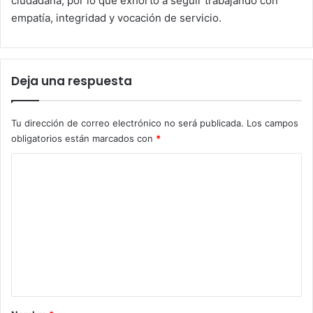
ciudadana, por lo que exhortó a seguir trabajando con
empatía, integridad y vocación de servicio.
Deja una respuesta
Tu dirección de correo electrónico no será publicada.
Los campos
obligatorios están marcados con
*
C
o
m
e
n
t
a
r