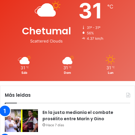
31
℃
Chetumal
31º - 31º
56%
4.37 km/h
Scattered Clouds
31
31
31
℃
℃
℃
Sáb
Dom
Lun
Más leidas
En la justa medianía el combate
prosélito entre Marín y Gino
Hace 7 días