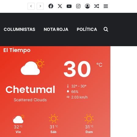
Facebook
X
YouTube
Instagram
Acceso
Publicación al a
Barra lateral
Buscar por
COLUMNISTAS
NOTA ROJA
POLÍTICA
El Tiempo
30
℃
Chetumal
32º - 30º
66%
2.03 km/h
Scattered Clouds
32
31
31
℃
℃
℃
Vie
Sáb
Dom