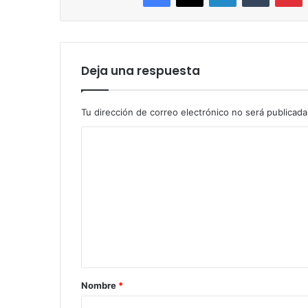
Deja una respuesta
Tu dirección de correo electrónico no será publicada
C
o
m
e
n
t
a
r
Nombre
*
i