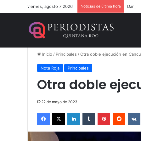
viernes, agosto 7 2026
Noticias de última hora
Dan 36
Inicio
/
Principales
/
Otra doble ejecución en Canc
Nota Roja
Principales
Otra doble eje
22 de mayo de 2023
Facebook
X
LinkedIn
Tumblr
Pinterest
Reddit