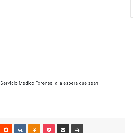
 Servicio Médico Forense, a la espera que sean
interest
Reddit
VKontakte
Odnoklassniki
Pocket
Compartir por correo electrónico
Imprimir