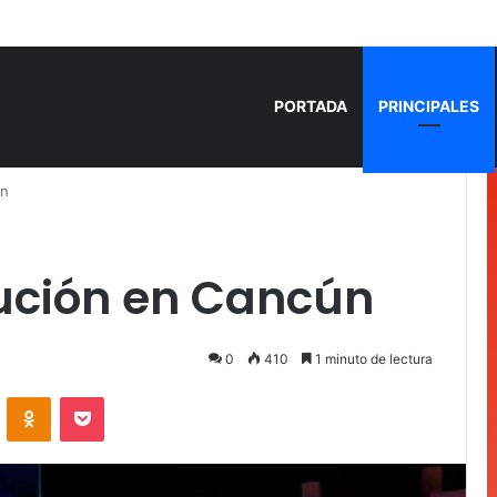
 años de prisión por homicidio de cubana en Cancún
PORTADA
PRINCIPALES
ún
cución en Cancún
0
410
1 minuto de lectura
VKontakte
Odnoklassniki
Pocket