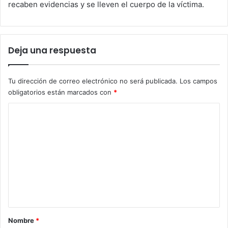
recaben evidencias y se lleven el cuerpo de la víctima.
Deja una respuesta
Tu dirección de correo electrónico no será publicada.
Los campos
obligatorios están marcados con
*
C
o
m
e
n
t
a
r
Nombre
*