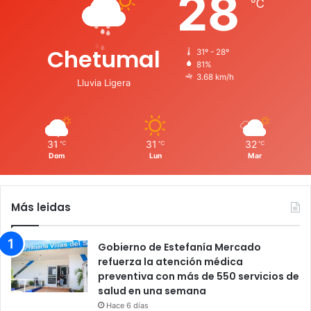
28
℃
Chetumal
31º - 28º
81%
3.68 km/h
Lluvia Ligera
31
31
32
℃
℃
℃
Dom
Lun
Mar
Más leidas
Gobierno de Estefanía Mercado
refuerza la atención médica
preventiva con más de 550 servicios de
salud en una semana
Hace 6 días