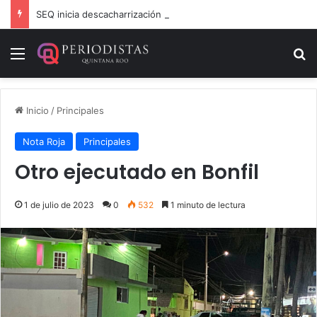
SEQ inicia descacharrización en escuelas de la Ribera del Río Hondo previo al inicio del ciclo escolar
Menú
B
Inicio
/
Principales
Nota Roja
Principales
Otro ejecutado en Bonfil
1 de julio de 2023
0
532
1 minuto de lectura