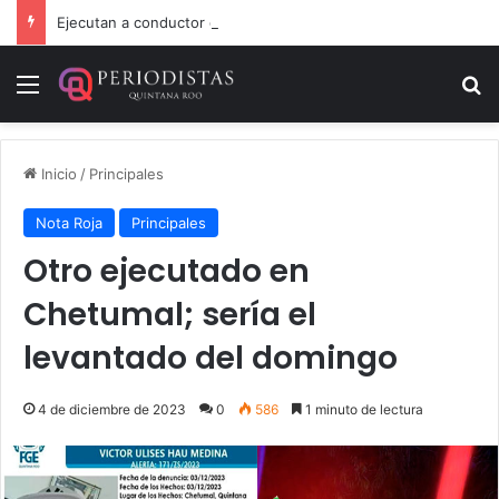
Ejecutan a conductor de un lujoso auto en Tulum
Menú
B
Inicio
/
Principales
Nota Roja
Principales
Otro ejecutado en
Chetumal; sería el
levantado del domingo
4 de diciembre de 2023
0
586
1 minuto de lectura