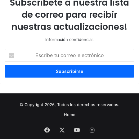
Subscríbete a nuestra lista
de correo para recibir
nuestras actualizaciones!
Información confidencial.
Escribe
tu
correo
electrónico
© Copyright 2026, Todos los derechos reservados.
Home
Facebook
X
YouTube
Instagram