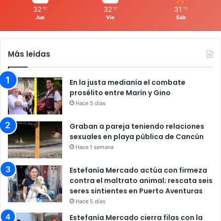
32
32
31
℃
℃
℃
Jue
Vie
Sáb
Más leidas
En la justa medianía el combate
prosélito entre Marín y Gino
Hace 5 días
Graban a pareja teniendo relaciones
sexuales en playa pública de Cancún
Hace 1 semana
Estefanía Mercado actúa con firmeza
contra el maltrato animal; rescata seis
seres sintientes en Puerto Aventuras
Hace 5 días
Estefanía Mercado cierra filas con la