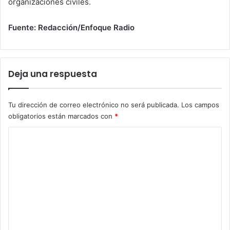
organizaciones civiles.
Fuente: Redacción/Enfoque Radio
Deja una respuesta
Tu dirección de correo electrónico no será publicada.
Los campos
obligatorios están marcados con
*
C
o
m
e
n
t
a