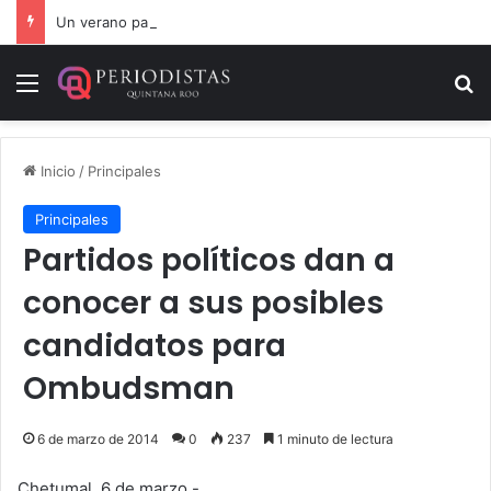
Un verano para recordar: niñas y niños cierran con alegría el curso “Aventuras de Verano”
Menú
B
Inicio
/
Principales
Principales
Partidos políticos dan a
conocer a sus posibles
candidatos para
Ombudsman
6 de marzo de 2014
0
237
1 minuto de lectura
Chetumal, 6 de marzo.-