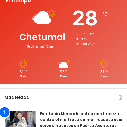
El Tiempo
28
℃
Chetumal
31º - 28º
78%
3.08 km/h
Scattered Clouds
31
32
31
℃
℃
℃
Sáb
Dom
Lun
Más leidas
Estefanía Mercado actúa con firmeza
contra el maltrato animal; rescata seis
seres sintientes en Puerto Aventuras