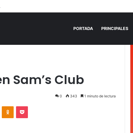
den fuego a camioneta involucrada en balacera en Carrillo Puerto
PORTADA
PRINCIPALES
 en Sam’s Club
0
343
1 minuto de lectura
VKontakte
Odnoklassniki
Pocket