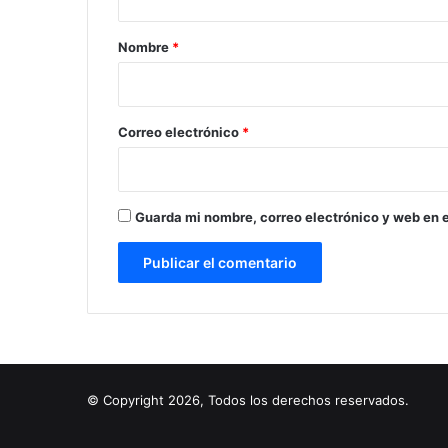
a
r
Nombre
*
i
o
*
Correo electrónico
*
Guarda mi nombre, correo electrónico y web en 
© Copyright 2026, Todos los derechos reservados.