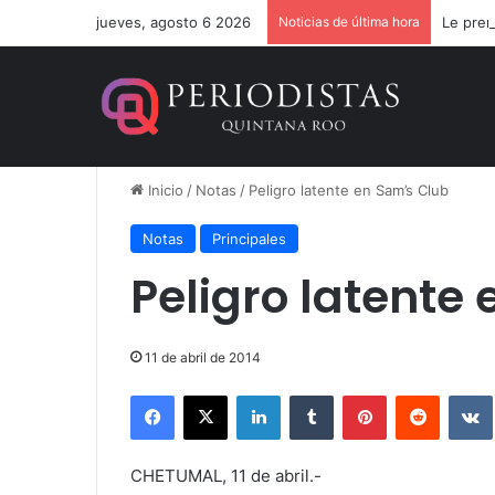
jueves, agosto 6 2026
Noticias de última hora
Le pren
Inicio
/
Notas
/
Peligro latente en Sam’s Club
Notas
Principales
Peligro latente
11 de abril de 2014
Facebook
X
LinkedIn
Tumblr
Pinterest
Reddit
CHETUMAL, 11 de abril.-