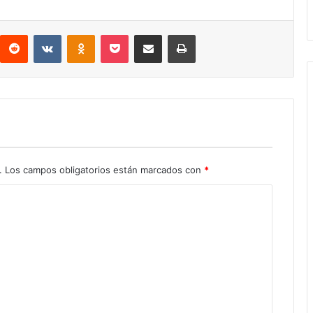
interest
Reddit
VKontakte
Odnoklassniki
Pocket
Compartir por correo electrónico
Imprimir
.
Los campos obligatorios están marcados con
*