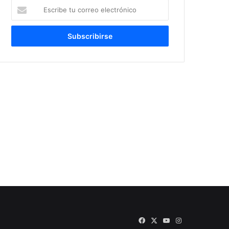
Escribe
tu
correo
electrónico
Facebook
X
YouTube
Instagram