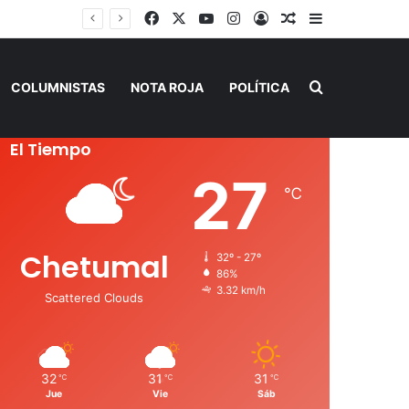
Facebook
X
YouTube
Instagram
Acceso
Publicación al a
Barra lateral
Buscar por
COLUMNISTAS
NOTA ROJA
POLÍTICA
El Tiempo
27
℃
Chetumal
32º - 27º
86%
3.32 km/h
Scattered Clouds
32
31
31
℃
℃
℃
Jue
Vie
Sáb