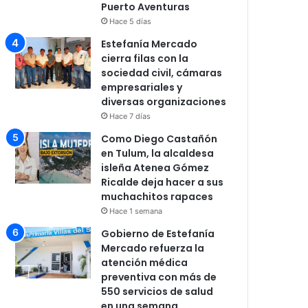
Puerto Aventuras
Hace 5 días
Estefanía Mercado
cierra filas con la
sociedad civil, cámaras
empresariales y
diversas organizaciones
Hace 7 días
Como Diego Castañón
en Tulum, la alcaldesa
isleña Atenea Gómez
Ricalde deja hacer a sus
muchachitos rapaces
Hace 1 semana
Gobierno de Estefanía
Mercado refuerza la
atención médica
preventiva con más de
550 servicios de salud
en una semana