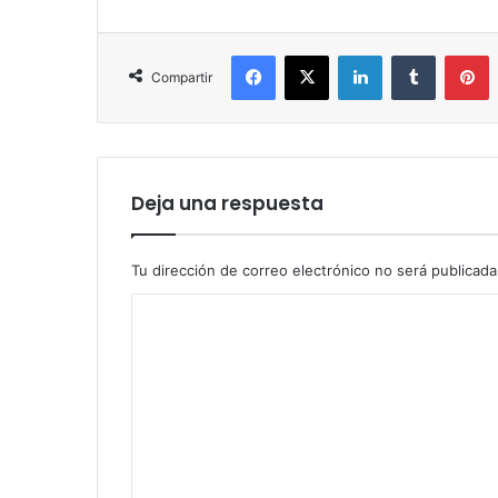
Facebook
X
LinkedIn
Tumblr
P
Compartir
Deja una respuesta
Tu dirección de correo electrónico no será publicada
C
o
m
e
n
t