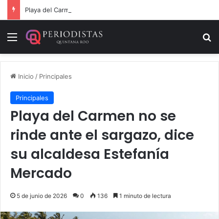
Playa del Carmen tendrá el primer Centro Comunitario “México Imparable” de Quintana Roo: Mara Lezama
Menú
B
Inicio
/
Principales
Principales
Playa del Carmen no se
rinde ante el sargazo, dice
su alcaldesa Estefanía
Mercado
5 de junio de 2026
0
136
1 minuto de lectura