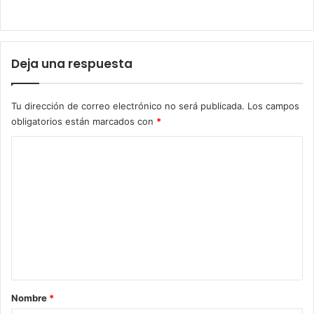
Deja una respuesta
Tu dirección de correo electrónico no será publicada.
Los campos
obligatorios están marcados con
*
C
o
m
e
n
t
a
r
Nombre
*