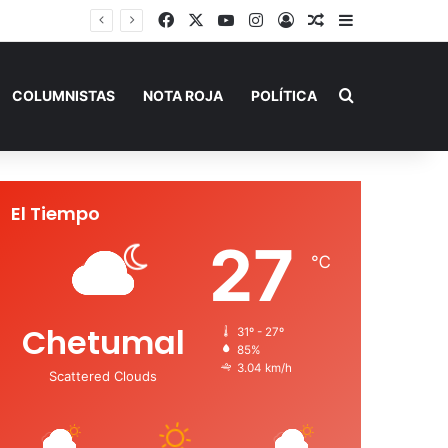
Facebook
X
YouTube
Instagram
Acceso
Publicación al a
Barra lateral
SEQ inicia descacharrización en escuelas de la Ribera del Río Hondo previo al inicio del ciclo escolar
Buscar por
COLUMNISTAS
NOTA ROJA
POLÍTICA
El Tiempo
27
℃
Chetumal
31º - 27º
85%
3.04 km/h
Scattered Clouds