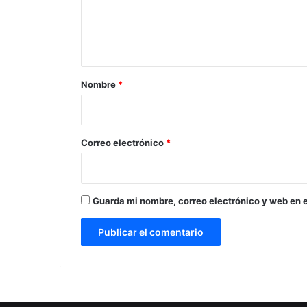
n
t
a
r
Nombre
*
i
o
*
Correo electrónico
*
Guarda mi nombre, correo electrónico y web en 