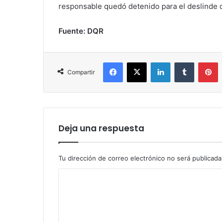
responsable quedó detenido para el deslinde 
Fuente: DQR
Facebook
X
LinkedIn
Tumblr
P
Compartir
Deja una respuesta
Tu dirección de correo electrónico no será publicada
C
o
m
e