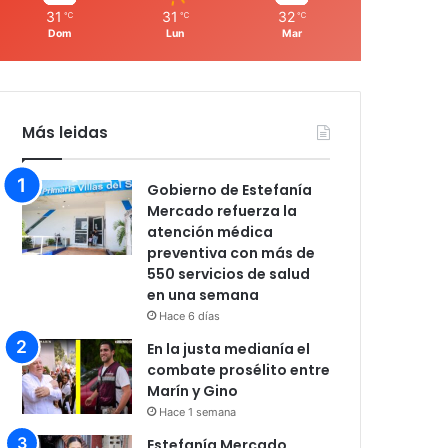
31
31
32
℃
℃
℃
Dom
Lun
Mar
Más leidas
Gobierno de Estefanía
Mercado refuerza la
atención médica
preventiva con más de
550 servicios de salud
en una semana
Hace 6 días
En la justa medianía el
combate prosélito entre
Marín y Gino
Hace 1 semana
Estefanía Mercado