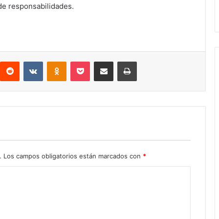
de responsabilidades.
interest
Reddit
VKontakte
Odnoklassniki
Pocket
Compartir por correo electrónico
Imprimir
.
Los campos obligatorios están marcados con
*