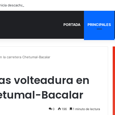
PORTADA
PRINCIPALES
en la carretera Chetumal-Bacalar
ras volteadura en
hetumal-Bacalar
0
196
1 minuto de lectura