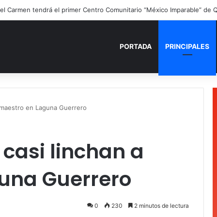
PORTADA
PRINCIPALES
a maestro en Laguna Guerrero
 casi linchan a
una Guerrero
0
230
2 minutos de lectura