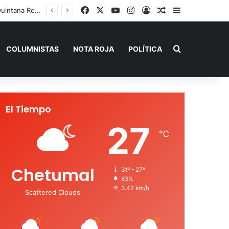
Facebook
X
YouTube
Instagram
Acceso
Publicación al a
Barra lateral
Playa del Carmen tendrá el primer Centro Comunitario “México Imparable” de Quintana Roo: Mara Lezama
Buscar por
COLUMNISTAS
NOTA ROJA
POLÍTICA
El Tiempo
27
℃
Chetumal
31º - 27º
83%
3.42 km/h
Scattered Clouds