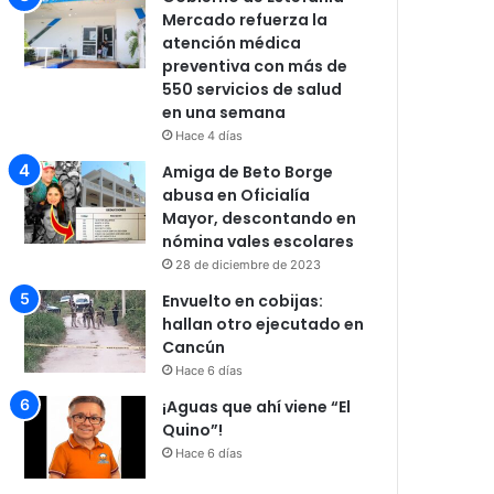
Mercado refuerza la
atención médica
preventiva con más de
550 servicios de salud
en una semana
Hace 4 días
Amiga de Beto Borge
abusa en Oficialía
Mayor, descontando en
nómina vales escolares
28 de diciembre de 2023
Envuelto en cobijas:
hallan otro ejecutado en
Cancún
Hace 6 días
¡Aguas que ahí viene “El
Quino”!
Hace 6 días