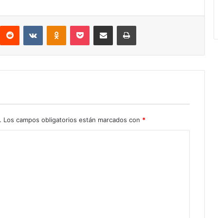
interest
Reddit
VKontakte
Odnoklassniki
Pocket
Compartir por correo electrónico
Imprimir
.
Los campos obligatorios están marcados con
*