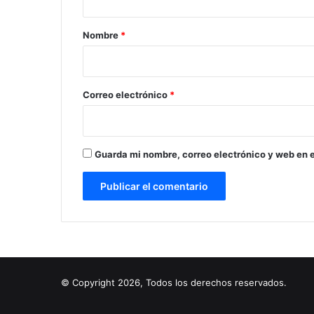
a
r
Nombre
*
i
o
*
Correo electrónico
*
Guarda mi nombre, correo electrónico y web en 
© Copyright 2026, Todos los derechos reservados.