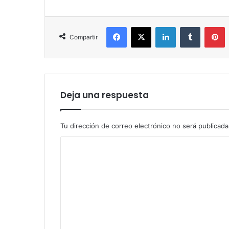
Facebook
X
LinkedIn
Tumblr
P
Compartir
Deja una respuesta
Tu dirección de correo electrónico no será publicada
C
o
m
e
n
t