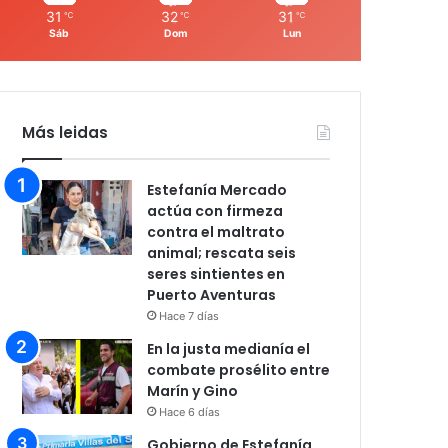
31
32
31
℃
℃
℃
Sáb
Dom
Lun
Más leidas
Estefanía Mercado
actúa con firmeza
contra el maltrato
animal; rescata seis
seres sintientes en
Puerto Aventuras
Hace 7 días
En la justa medianía el
combate prosélito entre
Marín y Gino
Hace 6 días
Gobierno de Estefanía