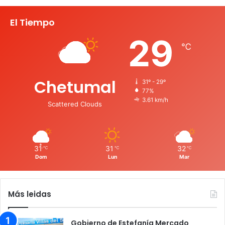
El Tiempo
29
℃
Chetumal
31º - 29º
77%
3.61 km/h
Scattered Clouds
31
31
32
℃
℃
℃
Dom
Lun
Mar
Más leidas
Gobierno de Estefanía Mercado