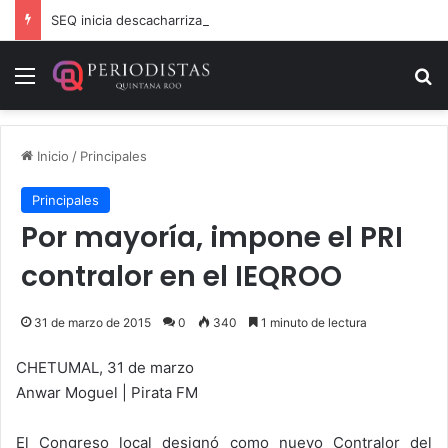
SEQ inicia descacharrización en escuelas de la Ribera del Río Hondo previo al inicio del ciclo escolar
Menú
B
Inicio
/
Principales
Principales
Por mayoría, impone el PRI
contralor en el IEQROO
31 de marzo de 2015
0
340
1 minuto de lectura
CHETUMAL, 31 de marzo
Anwar Moguel | Pirata FM
El Congreso local designó como nuevo Contralor del